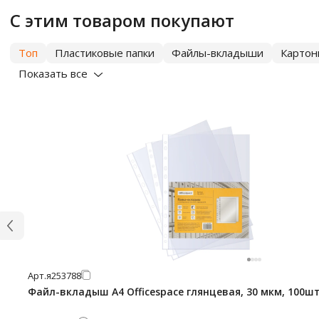
С этим товаром покупают
Топ
Пластиковые папки
Файлы-вкладыши
Картон
Показать все
Арт.
я253788
Файл-вкладыш А4 Officespace глянцевая, 30 мкм, 100ш