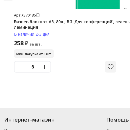
Арт.
я370486
Бизнес-блокнот А5, 80л., BG 'Для конференций', зелен
ламинация
В наличии 2-3 дня
258
₽
за шт.
Мин. покупка от 6 шт.
-
+
Интернет-магазин
Помощь 