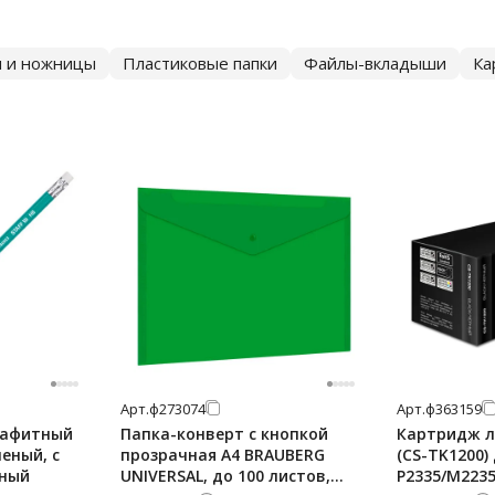
и и ножницы
Пластиковые папки
Файлы-вкладыши
Ка
Арт.
ф273074
Арт.
ф363159
рафитный
Папка-конверт с кнопкой
Картридж л
леный, с
прозрачная А4 BRAUBERG
(CS-TK1200)
нный
UNIVERSAL, до 100 листов,
P2335/M2235