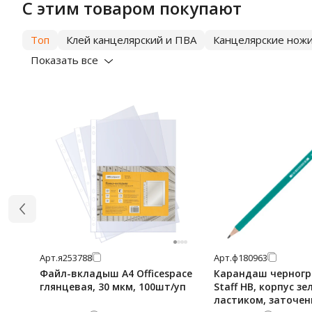
С этим товаром покупают
Топ
Клей канцелярский и ПВА
Канцелярские нож
Показать все
Арт.
я253788
Арт.
ф180963
Файл-вкладыш А4 Officespace
Карандаш черног
глянцевая, 30 мкм, 100шт/уп
Staff HB, корпус зе
ластиком, заточе