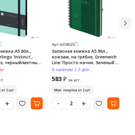
Арт.
я358025
Арт
нижка А5 80л.,
Записная книжка А5 96л.,
Бл
ingo 'Instinct',
кожзам, на гребне, Greenwich
BR
з, черный/мятный,
Line 'Просто начни. Зеленый',
80 
твердая обложка, тиснение
ро
де
В наличии 2-3 дня
В 
фольгой, с петлей для ручки
583
2
₽
т.
за шт.
 от 2 шт.
Мин. покупка от 2 шт.
-
+
+