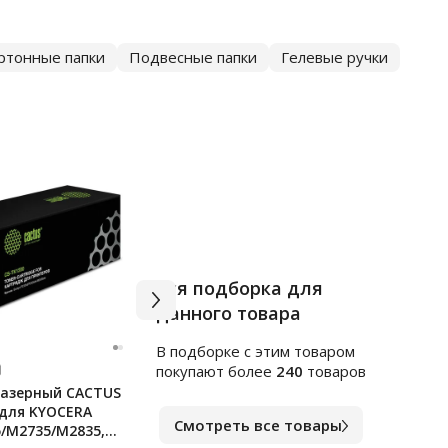
ртонные папки
Подвесные папки
Гелевые ручки
Вся подборка для
данного товара
В подборке c этим товаром
Арт.
ф141235
Арт.
ф
покупают более
240
товаров
азерный CACTUS
Ручка гелевая Erich Krause
Клей
 для KYOCERA
Megapolis синяя, 0.5мм
Every
Смотреть все товары
/M2735/M2835,