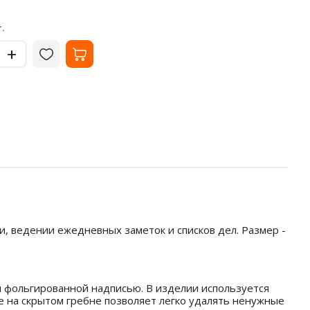
стр.
В наличии
В на
119
57.
₽
.
за шт.
-
-
+
+
ии, ведении ежедневных заметок и списков дел. Размер -
 и фольгированной надписью. В изделии используется
ие на скрытом гребне позволяет легко удалять ненужные