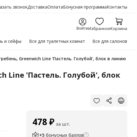
азать звонок
Доставка
Оплата
Бонусная программа
Контакты
Войти
Избранное
Корзина
ль
и сейфы
Все для
туалетных комнат
Все для
салонов
ребень, Greenwich Line 'Пастель. Голубой', блок в линию
 Line 'Пастель. Голубой', блок
478
₽
за шт.
+5
бонусных баллов