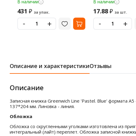
В наличии
В наличии
431
17.88
₽
₽
за упак.
за шт.
-
-
+
+
Описание и характеристики
Отзывы
Описание
Записная книжка Greenwich Line 'Pastel. Blue' формата
137*204 мм. Линовка - линия.
Обложка
Обложка со скругленными уголками изготовлена из прия
интегральный (лайт) переплет. Обложка записной книжк