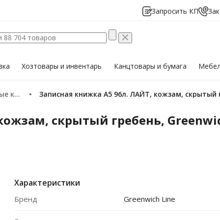
Запросить КП
Зак
вка
Хозтовары
и инвентарь
Канцтовары
и бумага
Мебе
книжки
Записная книжка А5 96л. ЛАЙТ, кожзам, скрытый г
ожзам, скрытый гребень, Greenwich
Характеристики
Бренд
Greenwich Line