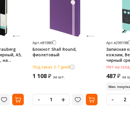
Арт.
л81980
Арт.
я299198
rauberg
Блокнот Shall Round,
Записная к
черный, А5,
фиолетовый
кожзам, Berl
, на
черный сре
с резинкой
Под заказ 3-7 дней
Нет на скла
1 108
487
₽
₽
за шт.
за ш
Мин. покупка
-
-
+