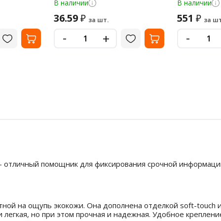
зеленая, 0,15 мм, 273074
ресурс 3000 
В наличии
В наличии
36.59
551
₽
₽
за шт.
за шт
-
-
+
 А5 - отличный помощник для фиксирования срочной информац
тной на ощупь экокожи. Она дополнена отделкой soft-touch
и легкая, но при этом прочная и надежная. Удобное креплен