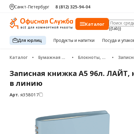
Санкт-Петербург
8 (812) 325-94-04
Каталог
{{tab}}
Для юрлиц
Продукты
и напитки
Посуда
и упако
Каталог
Бумажная продукция
Блокноты, записные книжки и тетради
Записные 
Записная книжка А5 96л. ЛАЙТ, к
в линию
Арт.
я358017