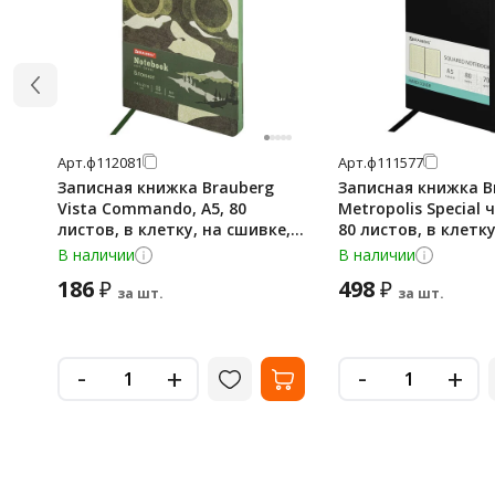
Арт.
ф112081
Арт.
ф111577
Записная книжка Brauberg
Записная книжка B
Vista Commando, А5, 80
Metropolis Special 
листов, в клетку, на сшивке,
80 листов, в клетку
под кожу
сшивке, под кожу
В наличии
В наличии
186
498
₽
₽
за шт.
за шт.
-
-
+
+