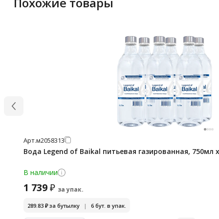
Похожие товары
Арт.
м2058313
Вода Legend of Baikal питьевая газированная, 750мл 
В наличии
1 739
₽
за упак.
289.83
₽
за бутылку
|
6 бут. в упак.