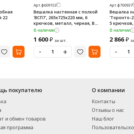
Арт.
ф609153
Арт.
ф700937
робная
Вешалка настенная с полкой
Вешалка н
я 22
'ВСП7', 265х725х220 мм, 6
'Торонто-2
крючков, металл, черная, ВСП
5 крючков,
7 Ч
ВСПТ21 Б
В наличии
В наличии
1 600
2 866
₽
₽
за шт.
з
-
-
+
щь покупателю
О компании
вка
Контакты
а
Отзывы о нас
т и обмен товаров
Наш блог
ная программа
Пользовательско