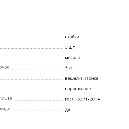
стойки
5 шт
металл
ючок
5 кг
вешалка-стойка
порошковое
 ГОСТа
гост 16371-2014
 виде
да