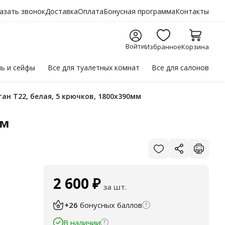
азать звонок
Доставка
Оплата
Бонусная программа
Контакты
Войти
Избранное
Корзина
ль
и сейфы
Все для
туалетных комнат
Все для
салонов
ан Т22, белая, 5 крючков, 1800х390мм
мм
2 600
₽
за шт.
+26
бонусных баллов
В наличии