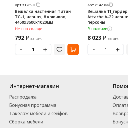
Арт.
я176920
Арт.
к142366
Вешалка настенная Титан
Вешалка TI_гарде
ТС-1, черная, 8 крючков,
Attache А-22 черна
4450х3600х1020мм
персоны
Нет на складе
В наличии
792
8 023
₽
₽
за шт.
за шт.
-
-
+
+
Интернет-магазин
Помо
Распродажа
Доста
Бонусная программа
Оплат
Такелаж мебели и сейфов
Возвра
Сборка мебели
Бонус