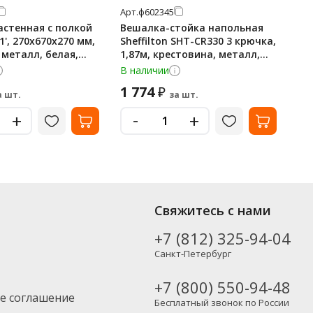
Арт.
ф602345
Арт
астенная с полкой
Вешалка-стойка напольная
Ве
1', 270х670х270 мм,
Sheffilton SHT-CR330 3 крючка,
Bra
 металл, белая,
1,87м, крестовина, металл,
1,
черный
ме
В наличии
В 
1 774
4 
₽
а шт.
за шт.
-
+
+
Свяжитесь с нами
+7 (812) 325-94-04
Санкт-Петербург
+7 (800) 550-94-48
е соглашение
Бесплатный звонок по России