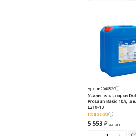
Арт.
ви2040520
Усилитель стирки Dol
ProLaun Basic 10л, щ
L210-10
Под заказ
5 553
₽
за шт.
-
+