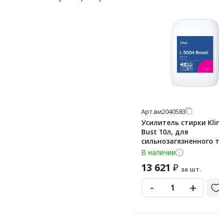
Арт.
ви2040583
Усилитель стирки Klin
Bust 10л, для
сильнозагязненного 
В наличии
13 621
₽
за шт.
-
+