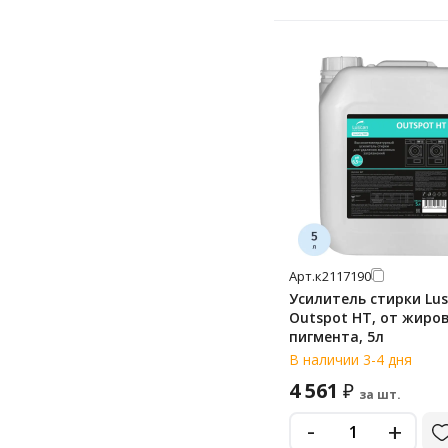
Арт.
к2117190
Усилитель стирки Lu
Outspot НТ, от жиров
пигмента, 5л
В наличии 3-4 дня
4 561
₽
за шт.
-
+