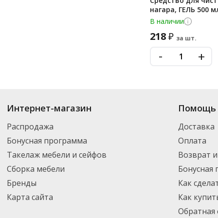
Средство для чист
нагара, ГЕЛЬ 500 м
В наличии
218
₽
за шт.
-
+
Купить
Усилители стирки
по цене от 4 561
₽
до 29 512
₽
. В ассортимент
Интернет-магазин
Помощь 
Вы можете выбрать нужный товар и добавить его в корзину для дальней
партнерской транспортной компанией DPD. Для постоянных клиентов -
Распродажа
Доставка
Бонусная программа
Оплата
Такелаж мебели и сейфов
Возврат и
Сборка мебели
Бонусная
Бренды
Как сдела
Карта сайта
Как купит
Обратная 