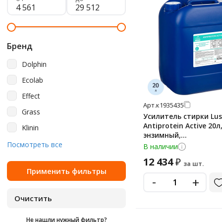
Бренд
Dolphin
Ecolab
Effect
Арт.
к1935435
Grass
Усилитель стирки Lu
Antiprotein Active 20л
Klinin
энзимный,
Luscan
Посмотреть все
профессиональный
В наличии
Vortex
12 434
₽
за шт.
-
+
Не нашли нужный фильтр?