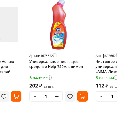
Арт.
ви1675672
Арт.
ф608662
 Vortex
Универсальное чистящее
Чистящее 
 для
средство Help 750мл, лимон
универсаль
нений
LAIMA 'Лим
В наличии
В наличии
202
112
₽
₽
за шт.
за ш
-
-
+