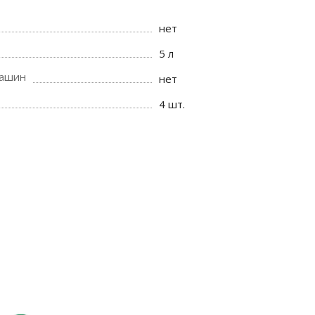
нет
5 л
машин
нет
4 шт.