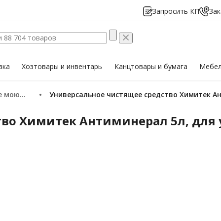
Запросить КП
Зак
вка
Хозтовары
и инвентарь
Канцтовары
и бумага
Мебе
щие средства
Универсальное чистящее средство Химитек А
тво Химитек Антиминерал 5л, для