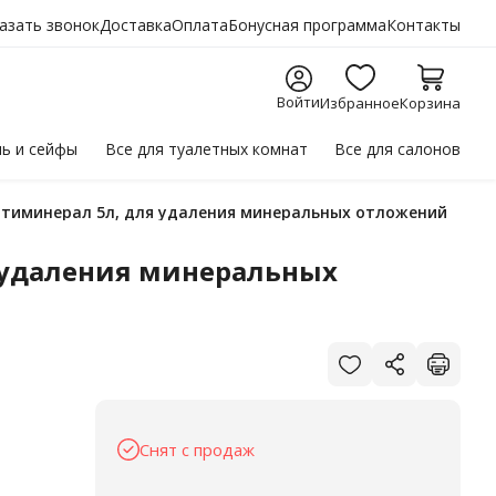
азать звонок
Доставка
Оплата
Бонусная программа
Контакты
Войти
Избранное
Корзина
ль
и сейфы
Все для
туалетных комнат
Все для
салонов
нтиминерал 5л, для удаления минеральных отложений
 удаления минеральных
Снят с продаж