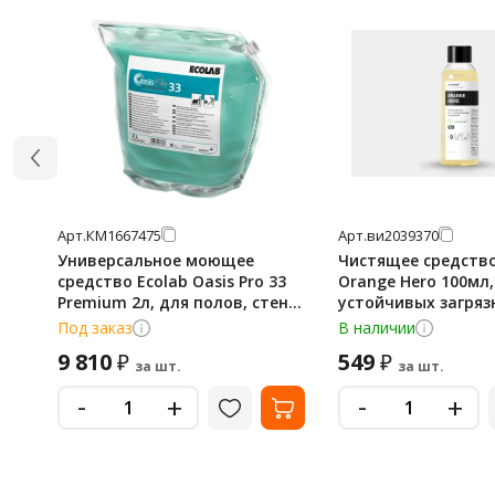
Арт.
КМ1667475
Арт.
ви2039370
Универсальное моющее
Чистящее средство
средство Ecolab Oasis Pro 33
Orange Hero 100мл,
Premium 2л, для полов, стен,
устойчивых загряз
оборудования, 9053570
Под заказ
В наличии
9 810
549
₽
₽
за шт.
за шт.
-
-
+
+