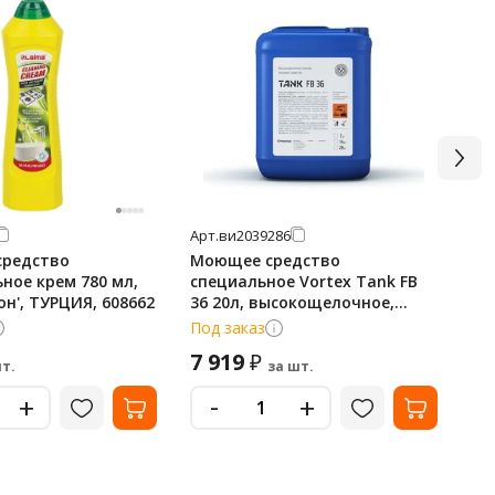
Арт.
ви2039286
Арт
средство
Моющее средство
Ун
ное крем 780 мл,
специальное Vortex Tank FB
ср
он', ТУРЦИЯ, 608662
36 20л, высокощелочное,
Фо
пенное
Под заказ
В 
7 919
2 
₽
т.
за шт.
-
+
+