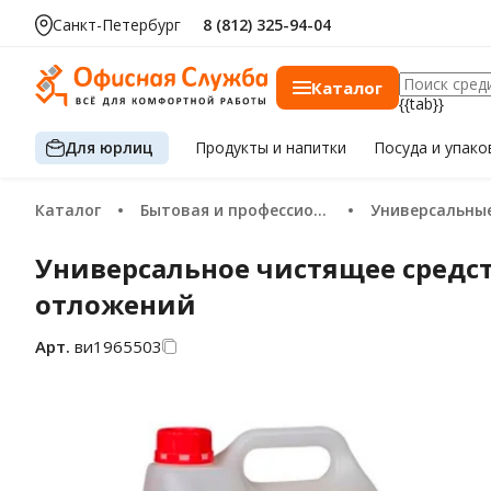
Санкт-Петербург
8 (812) 325-94-04
Каталог
{{tab}}
Для юрлиц
Продукты
и напитки
Посуда
и упако
Каталог
Бытовая и профессиональная химия
Универсальные моющие и чистя
Универсальное чистящее средс
отложений
Арт.
ви1965503