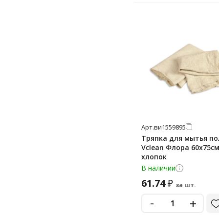
Арт.
ви1559895
Тряпка для мытья по
Vclean Флора 60х75см
хлопок
В наличии
61.74
₽
за шт.
-
+