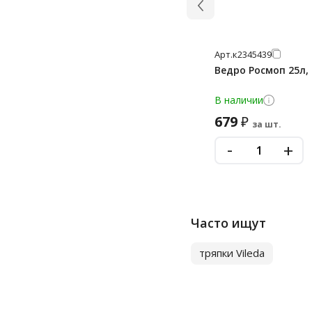
Арт.
к2345439
Ведро Росмоп 25л, 
В наличии
679
₽
за шт.
-
+
Часто ищут
тряпки Vileda