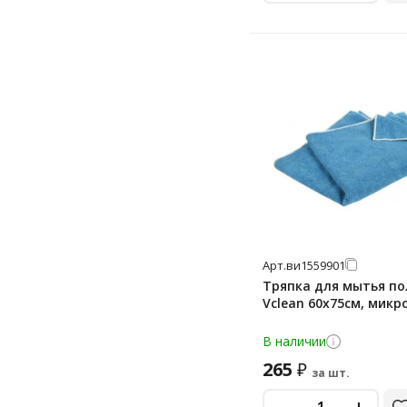
Арт.
ви1559901
Тряпка для мытья по
Vclean 60х75см, мик
В наличии
265
₽
за шт.
-
+