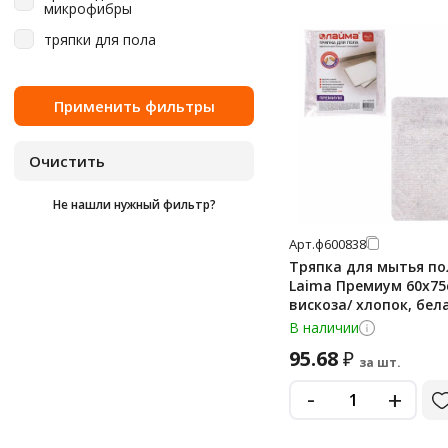
синий
микрофибры
тряпки для пола
Не нашли нужный фильтр?
Арт.
ф600838
Тряпка для мытья по
Laima Премиум 60х75
вискоза/ хлопок, бел
В наличии
95.68
₽
за шт.
-
+