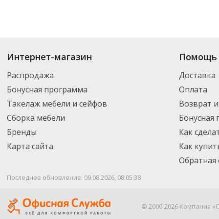
Купить
Тряпки для пола
по цене от 44.99
₽
до 3 930
₽
. В ассортименте и
Интернет-магазин
Помощь 
можете выбрать нужный товар и добавить его в корзину для дальнейшег
партнерской транспортной компанией DPD. Для постоянных клиентов -
Распродажа
Доставка
Бонусная программа
Оплата
Такелаж мебели и сейфов
Возврат и
Сборка мебели
Бонусная
Бренды
Как сдела
Карта сайта
Как купит
Обратная 
Последнее обновление: 09.08.2026, 08:05:38
© 2000-2026 Компания «