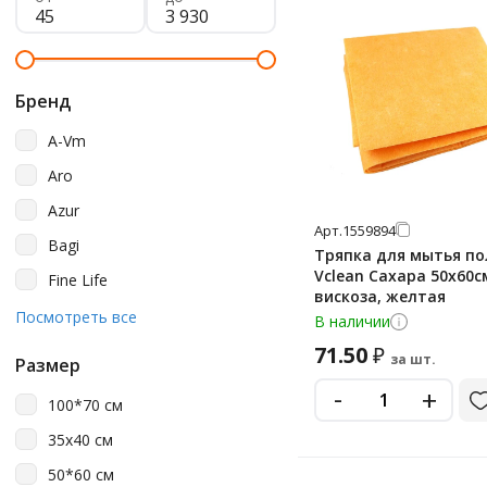
Бренд
A-Vm
Aro
Azur
Арт.
1559894
Bagi
Тряпка для мытья по
Vclean Сахара 50х60с
Fine Life
вискоза, желтая
Fun Clean
Посмотреть все
В наличии
Home Queen
71.50
₽
за шт.
Размер
Karcher
-
+
100*70 см
Laima
35х40 см
Luscan
50*60 см