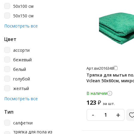
Merida
50х100 см
Metro Professional
50х150 см
Officeclean
50х60 см
Посмотреть все
Paclan
50х70 см
Vclean
Цвет
50х80 см
Vileda Professional
ассорти
60х35 см
York
бежевый
60х70 см
Альпак
Арт.
ви2016348
белый
60х75 см
Тряпка для мытья по
Лидер Текс
голубой
Vclean 50х60см, мик
60х80 см
Любаша
желтый
70*80 см
В наличии
Олеся
зеленый
Посмотреть все
123
₽
70х100 см
за шт.
Текос
красный
70х80 см
Тип
-
+
Химитек
оранжевый
80х100 см
салфетки
серый
тряпка для пола из