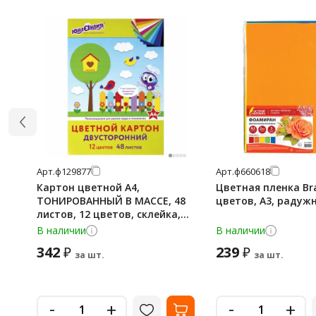
Арт.
ф129877
Арт.
ф660618
Картон цветной А4,
Цветная пленка Br
ТОНИРОВАННЫЙ В МАССЕ, 48
цветов, А3, радуж
листов, 12 цветов, склейка,
180 г/м2, ЮНЛАНДИЯ, 210х297
В наличии
В наличии
мм, 129877
342
239
₽
₽
за шт.
за шт.
-
-
+
+