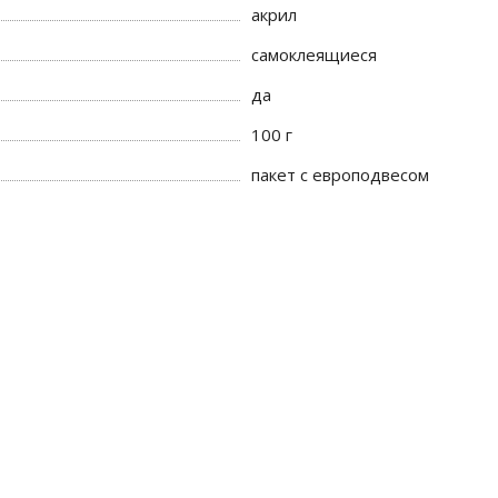
акрил
самоклеящиеся
да
100 г
пакет с европодвесом