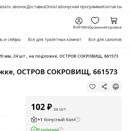
азать звонок
Доставка
Оплата
Бонусная программа
Контакты
Войти
Избранное
Корзина
ль
и сейфы
Все для
туалетных комнат
Все для
салонов
20 мм, 24 шт., на подложке, ОСТРОВ СОКРОВИЩ, 661573
ожке, ОСТРОВ СОКРОВИЩ, 661573
102
₽
за шт.
+1
бонусный балл
В наличии