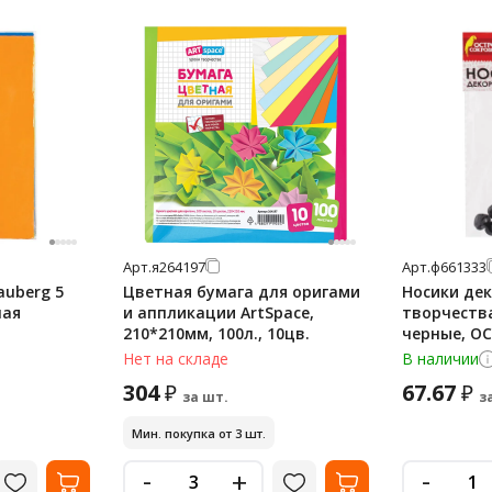
Арт.
я264197
Арт.
ф661333
auberg 5
Цветная бумага для оригами
Носики де
ная
и аппликации ArtSpace,
творчества
210*210мм, 100л., 10цв.
черные, О
661333
Нет на складе
В наличии
304
67.67
₽
₽
за шт.
з
Мин. покупка от 3 шт.
-
-
+