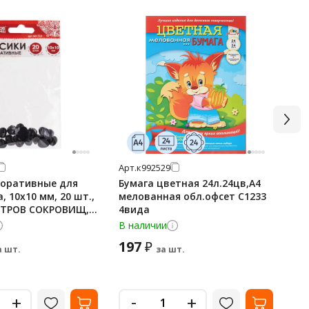
Арт.
к992529
Арт
коративные для
Бумага цветная 24л.24цв,А4
Ка
, 10х10 мм, 20 шт.,
мелованная обл.офсет С1233
10
СТРОВ СОКРОВИЩ,
4вида
В наличии
В 
197
6
₽
а шт.
за шт.
-
+
+