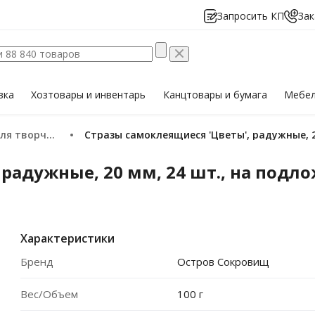
Запросить КП
Зак
вка
Хозтовары
и инвентарь
Канцтовары
и бумага
Мебе
 творчества
Стразы самоклеящиеся 'Цветы', радужные, 
 радужные, 20 мм, 24 шт., на подл
Характеристики
Бренд
Остров Сокровищ
Вес/Объем
100 г