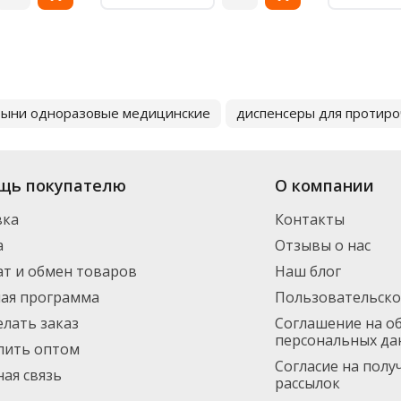
тыни одноразовые медицинские
диспенсеры для протиро
щь покупателю
О компании
вка
Контакты
а
Отзывы о нас
т и обмен товаров
Наш блог
ная программа
Пользовательско
елать заказ
Соглашение на о
персональных да
пить оптом
Согласие на пол
ая связь
рассылок