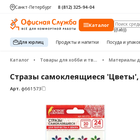
Санкт-Петербург
8 (812) 325-94-04
Каталог
{{tab}}
Для юрлиц
Продукты
и напитки
Посуда
и упако
Каталог
Товары для хобби и творчества
Материалы для
Стразы самоклеящиеся 'Цветы',
Арт.
ф661573