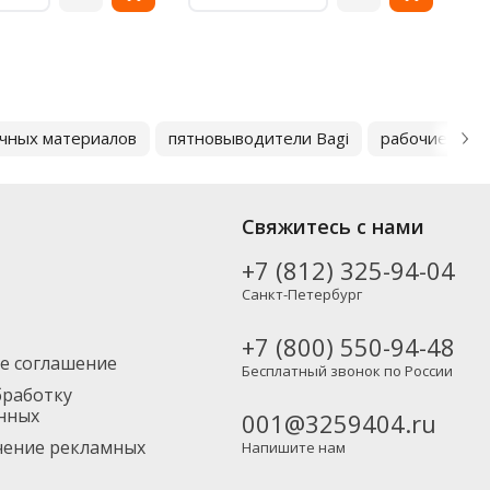
чных материалов
пятновыводители Bagi
рабочие кос
Свяжитесь с нами
+7 (812) 325-94-04
Санкт-Петербург
+7 (800) 550-94-48
е соглашение
Бесплатный звонок по России
бработку
нных
001@3259404.ru
учение рекламных
Напишите нам