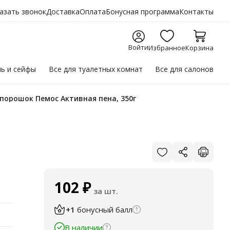
азать звонок
Доставка
Оплата
Бонусная программа
Контакты
Войти
Избранное
Корзина
ль
и сейфы
Все для
туалетных комнат
Все для
салонов
 порошок Пемос Активная пена, 350г
102
₽
за шт.
+1
бонусный балл
В наличии