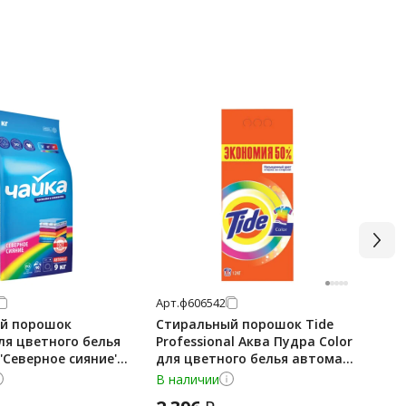
Арт.
ф606542
Арт
й порошок
Стиральный порошок Tide
Ст
ля цветного белья
Professional Аква Пудра Color
Ун
'Северное сияние',
для цветного белья автомат,
арусь, 86470
12кг
В наличии
В 