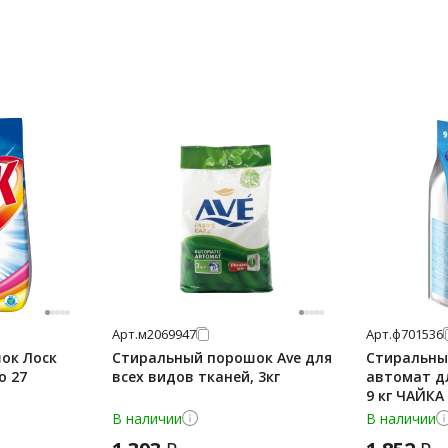
Арт.
м2069947
Арт.
ф701536
ок Лоск
Стиральный порошок Ave для
Стиральны
о 27
всех видов тканей, 3кг
автомат д
9 кг ЧАЙКА 
СОНЦА, Бел
В наличии
В наличии