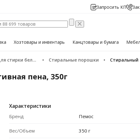
Запросить КП
Зак
вка
Хозтовары
и инвентарь
Канцтовары
и бумага
Мебе
ля стирки белья
Стиральные порошки
Стиральный
ивная пена, 350г
Характеристики
Бренд
Пемос
Вес/Объем
350 г