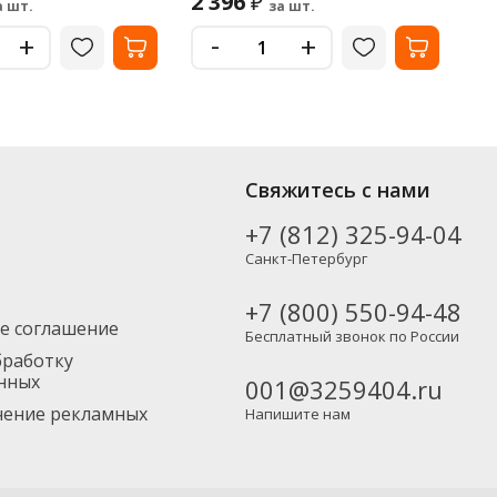
2 396
63
₽
а шт.
за шт.
-
+
+
Свяжитесь с нами
+7 (812) 325-94-04
Санкт-Петербург
+7 (800) 550-94-48
е соглашение
Бесплатный звонок по России
бработку
нных
001@3259404.ru
учение рекламных
Напишите нам