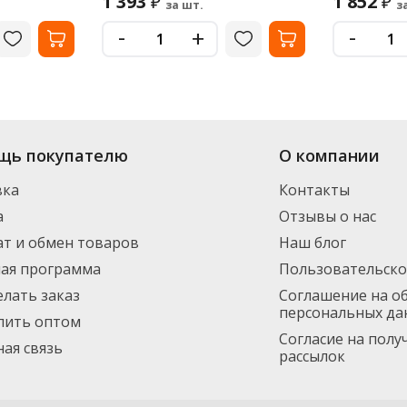
1 393
1 852
₽
₽
за шт.
з
-
-
+
щь покупателю
О компании
вка
Контакты
а
Отзывы о нас
т и обмен товаров
Наш блог
ная программа
Пользовательско
елать заказ
Соглашение на о
персональных да
пить оптом
Согласие на пол
ая связь
рассылок