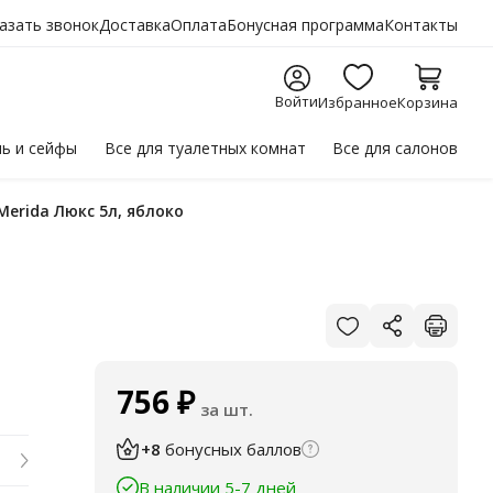
азать звонок
Доставка
Оплата
Бонусная программа
Контакты
Войти
Избранное
Корзина
ль
и сейфы
Все для
туалетных комнат
Все для
салонов
Merida Люкс 5л, яблоко
756
₽
за шт.
+8
бонусных баллов
В наличии 5-7 дней