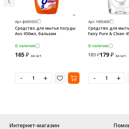
Арт.
ф605055
Арт.
1905405
Средство для мытья посуды
Средство для мыт
Aos 450мл, бальзам
Fairy Pure & Clean 
В наличии
В наличии
165
179
₽
₽
183
₽
за шт.
за шт.
-
-
+
+
Интернет-магазин
Помо