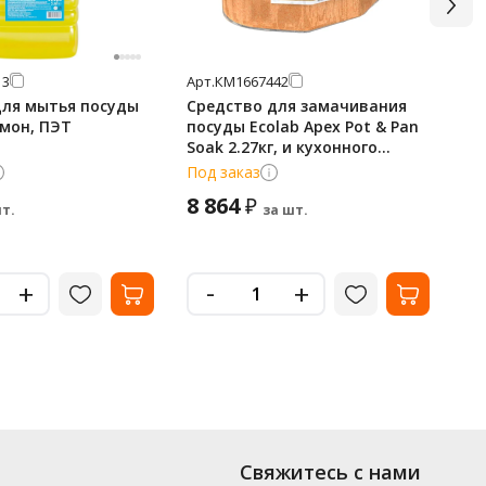
13
Арт.
КМ1667442
Арт
для мытья посуды
Средство для замачивания
Ср
имон, ПЭТ
посуды Ecolab Apex Pot & Pan
Си
Soak 2.27кг, и кухонного
инвентаря, 9080030
Под заказ
По
8 864
3
₽
т.
за шт.
-
+
+
Свяжитесь с нами