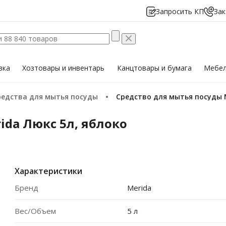
Запросить КП
Зак
вка
Хозтовары
и инвентарь
Канцтовары
и бумага
Мебе
Средства для мытья посуды
Средство для мытья посуды 
ida Люкс 5л, яблоко
Характеристики
Бренд
Merida
Вес/Объем
5 л