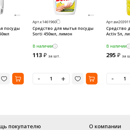
Арт.
к1461960
Арт.
ви20391
ья посуды
Средство для мытья посуды
Средство 
450мл
Sorti 450мл, лимон
Activ 5л, л
В наличии
В наличии
113
295
₽
₽
за шт.
за ш
-
-
+
щь покупателю
О компании