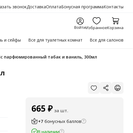
азать звонок
Доставка
Оплата
Бонусная программа
Контакты
Войти
Избранное
Корзина
ль
и сейфы
Все для
туалетных комнат
Все для
салонов
etic парфюмированный табак и ваниль, 300мл
мл
665
₽
за шт.
+7
бонусных баллов
В наличии