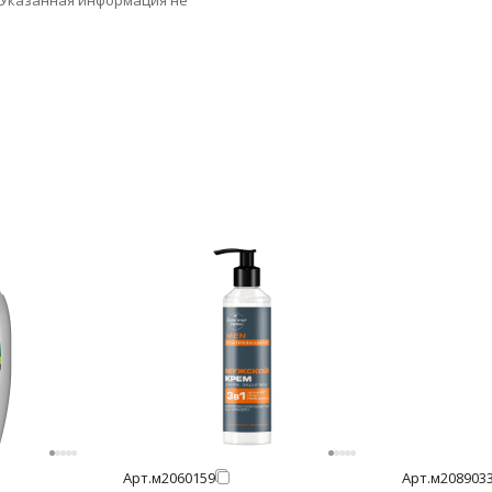
 Указанная информация не
Арт.
м2060159
Арт.
м208903