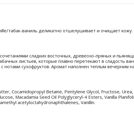
ille/табак-ваниль деликатно отшелушивает и очищает кожу. 
очетаниями сладких восточных, древесно-пряных и пьянящи
бачных листьев, которые плавно перетекают в сладость ван
с нотами сухофруктов. Аромат наполнен теплым вечерним н
Butter, Cocamidopropyl Betaine, Pentylene Glycol, Fructose, Ure
cose, Macadamia Seed Oil Polyglyceryl-4 Esters, Vanilla Planifolia
amethyl acetyloctahydronaphthalenes, Vanillin.