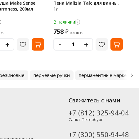
уша Make Sense
Пена Malizia Talc для ванны,
Де
armness, 200мл
1л
Pr
15
В наличии
В 
758
2
₽
т.
за шт.
-
+
+
 резиновые
перьевые ручки
перманентные маркеры
Свяжитесь с нами
+7 (812) 325-94-04
Санкт-Петербург
+7 (800) 550-94-48