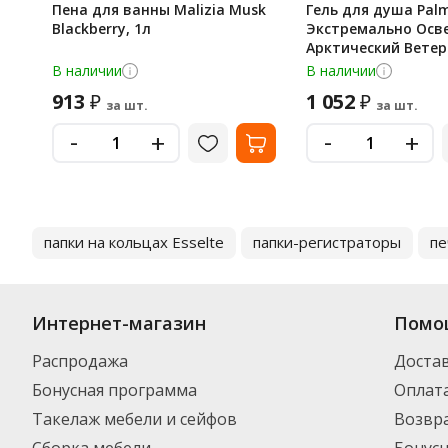
Пена для ванны Malizia Musk
Гель для душа Palm
Blackberry, 1л
Экстремально Ос
Арктический Ветер 
750мл
В наличии
В наличии
913
1 052
₽
₽
за шт.
за шт.
-
-
+
+
папки на кольцах Esselte
папки-регистраторы
пе
Интернет-магазин
Помо
Распродажа
Доста
Бонусная программа
Оплат
Такелаж мебели и сейфов
Возвра