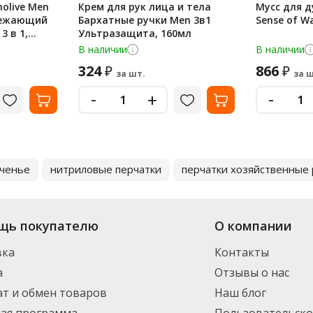
olive Men
Крем для рук лица и тела
Мусс для д
вежающий
Бархатные ручки Men 3в1
Sense of W
3 в 1,
Ультразащита, 160мл
В наличии
В наличии
324
866
₽
₽
за шт.
за ш
-
-
+
ченье
нитриловые перчатки
перчатки хозяйственные
щь покупателю
О компании
вка
Контакты
а
Отзывы о нас
т и обмен товаров
Наш блог