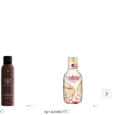
3
Арт.
м2049277
Арт