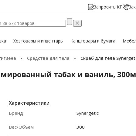
Запросить КП
Зак
вка
Хозтовары
и инвентарь
Канцтовары
и бумага
Мебе
 гигиена
Средства для тела
Скраб для тела Synerg
фюмированный табак и ваниль, 300
Характеристики
Бренд
Synergetic
Вес/Объем
300