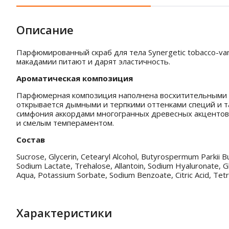
Описание
Парфюмированный скраб для тела Synergetic tobacco-van
макадамии питают и дарят эластичность.
Ароматическая композиция
Парфюмерная композиция наполнена восхитительными с
открывается дымными и терпкими оттенками специй и та
симфония аккордами многогранных древесных акцентов 
и смелым темпераментом.
Состав
Sucrose, Glycerin, Cetearyl Alcohol, Butyrospermum Parkii 
Sodium Lactate, Trehalose, Allantoin, Sodium Hyaluronate, Glu
Aqua, Potassium Sorbate, Sodium Benzoate, Citric Acid, Tetr
Характеристики