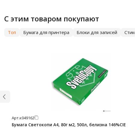
С этим товаром покупают
Топ
Бумага для принтера
Блоки для записей
Сти
Арт.
к049162
Бумага Светокопи А4, 80г м2, 500л, белизна 146%CIE