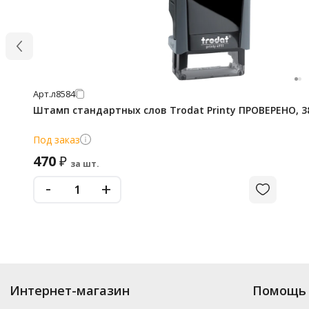
Арт.
л8584
Штамп стандартных слов Trodat Printy ПРОВЕРЕНО, 38
Под заказ
470
₽
за шт.
-
+
Интернет-магазин
Помощь 