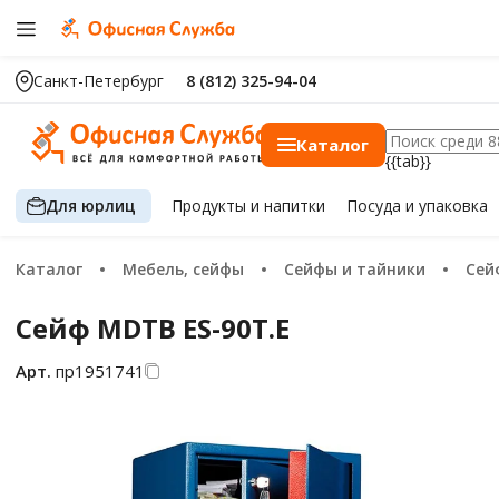
Санкт-Петербург
8 (812) 325-94-04
Каталог
{{tab}}
Для юрлиц
Продукты
и напитки
Посуда
и упаковка
Каталог
Мебель, сейфы
Сейфы и тайники
Се
Сейф MDTB ES-90Т.Е
Арт.
пр1951741