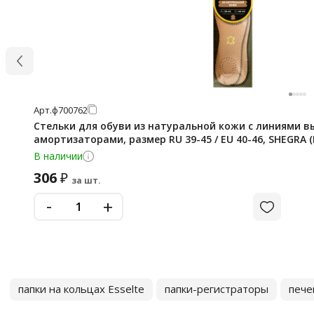
Арт.
ф700762
Стельки для обуви из натуральной кожи с линиями вы
амортизаторами, размер RU 39-45 / EU 40-46, SHEGRA (
В наличии
306
₽
за шт.
-
+
папки на кольцах Esselte
папки-регистраторы
пече