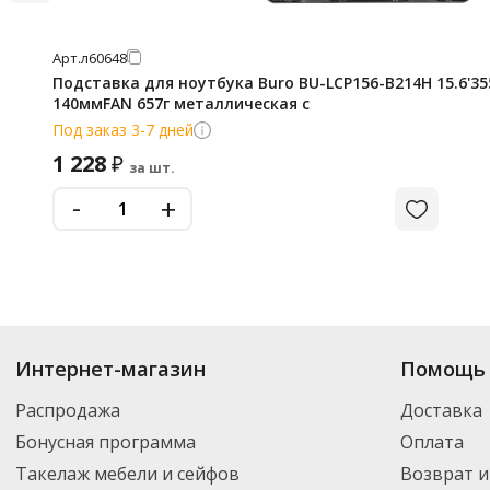
Арт.
л60648
Подставка для ноутбука Buro BU-LCP156-B214H 15.6'3
140ммFAN 657г металлическая с
Под заказ 3-7 дней
1 228
₽
за шт.
-
+
Интернет-магазин
Помощь 
Распродажа
Доставка
Бонусная программа
Оплата
Такелаж мебели и сейфов
Возврат и