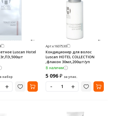
4
Арт.
к1607530
етное Luscan Hotel
Кондиционер для волос
 13г,ПЭ,500шт
Luscan HOTEL COLLECTION
,флакон 30мл,200шт/уп
В наличии
5 096
₽
а набор
за упак.
-
+
+