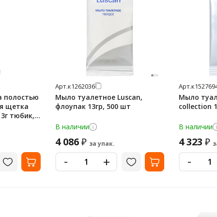
Арт.
к1262036
Арт.
к152769
а полостью
Мыло туалетное Luscan,
Мыло туал
ая щетка
флоупак 13гр, 500 шт
collection
 3г тюбик,
В наличии
В наличии
4 086
4 323
₽
₽
за упак.
з
-
-
+