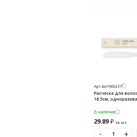
Арт.
ви1966237
Расческа для волос
18.5см, одноразова
В наличии
29.89
₽
за шт.
-
+