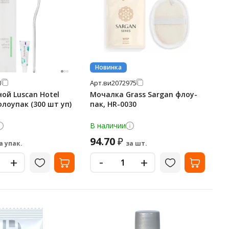
Новинка
1
Арт.
ви2072975
ой Luscan Hotel
Мочалка Grass Sargan флоу-
 флоупак (300 шт уп)
пак, HR-0030
В наличии
94.70
₽
а упак.
за шт.
-
+
+