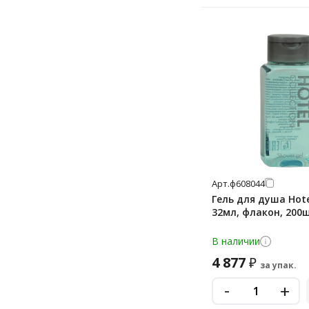
Арт.
ф608044
Гель для душа Hote
32мл, флакон, 200
В наличии
4 877
₽
за упак.
-
+