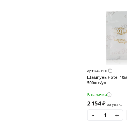
Арт.
к491510
Шампунь Hotel 10м
500шт/уп
В наличии
2 154
₽
за упак.
-
+