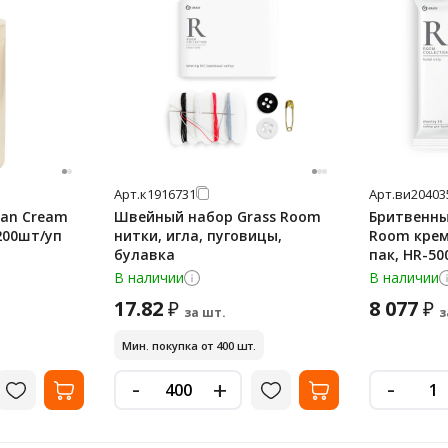
Арт.
к1916731
Арт.
ви20403
can Cream
Швейный набор Grass Room
Бритвенны
200шт/уп
нитки, игла, пуговицы,
Room крем
булавка
пак, HR-50
В наличии
В наличии
17.82
8 077
₽
₽
за шт.
з
Мин. покупка от 400 шт.
-
-
+