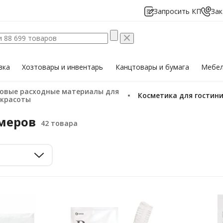
Запросить КП
Зак
вка
Хозтовары
и инвентарь
Канцтовары
и бумага
Мебе
Косметика для гости
 красоты
омеров