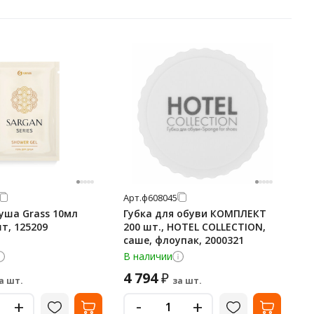
Арт.
ф608045
душа Grass 10мл
Губка для обуви КОМПЛЕКТ
т, 125209
200 шт., HOTEL COLLECTION,
саше, флоупак, 2000321
В наличии
4 794
₽
а шт.
за шт.
-
+
+