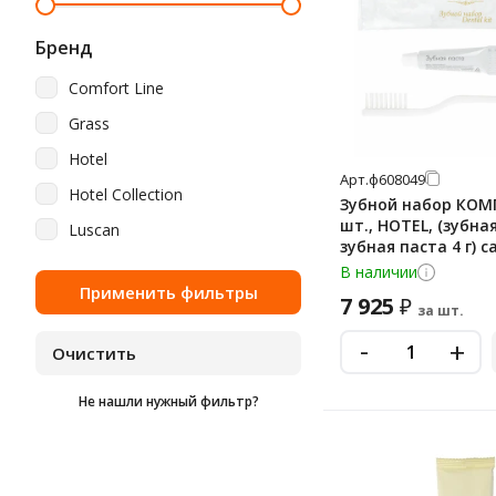
Бренд
Comfort Line
Grass
Hotel
Арт.
ф608049
Hotel Collection
Зубной набор КОМ
шт., HOTEL, (зубна
Luscan
зубная паста 4 г) с
флоупак, 2000120/1
В наличии
7 925
₽
за шт.
-
+
Не нашли нужный фильтр?