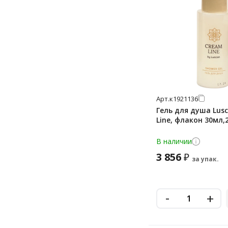
Арт.
к1921136
Гель для душа Lus
Line, флакон 30мл,
В наличии
3 856
₽
за упак.
-
+