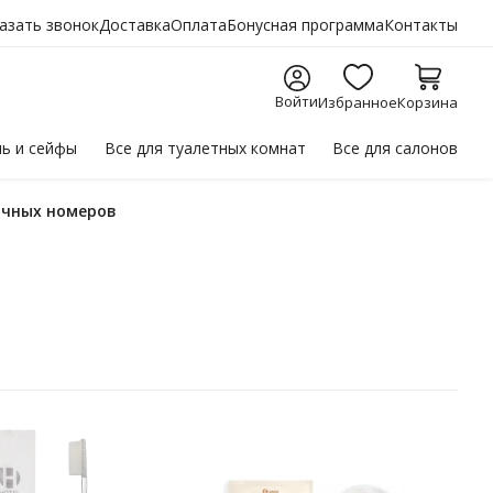
азать звонок
Доставка
Оплата
Бонусная программа
Контакты
Войти
Избранное
Корзина
ль
и сейфы
Все для
туалетных комнат
Все для
салонов
ничных номеров