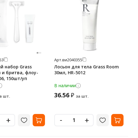
53
Арт.
ви2040355
й набор Grass
Лосьон для тела Grass Room
 и бритва, флоу-
30мл, HR-5012
06, 150шт/уп
В наличии
36.56
₽
а шт.
за шт.
-
+
+