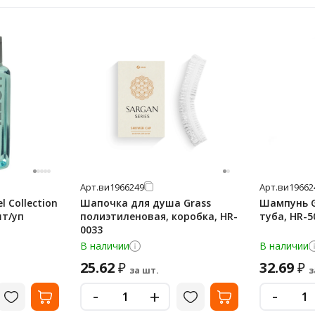
Арт.
ви1966249
Арт.
ви19662
l Collection
Шапочка для душа Grass
Шампунь G
шт/уп
полиэтиленовая, коробка, HR-
туба, HR-5
0033
В наличии
В наличии
25.62
32.69
₽
₽
за шт.
з
-
-
+