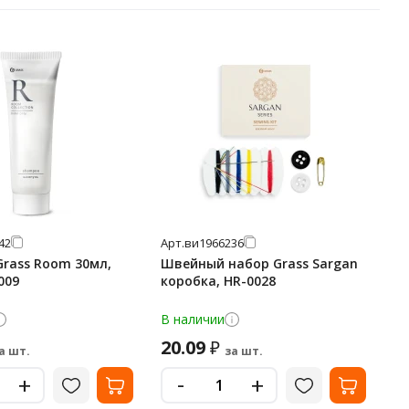
42
Арт.
ви1966236
rass Room 30мл,
Швейный набор Grass Sargan
009
коробка, HR-0028
В наличии
20.09
₽
а шт.
за шт.
-
+
+