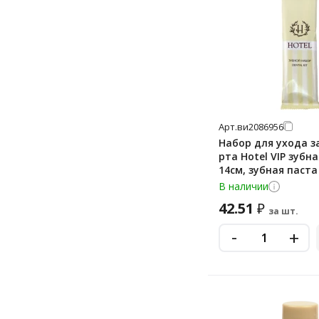
Арт.
ви2086956
Набор для ухода з
рта Hotel VIP зубн
14см, зубная паста
флоупак
В наличии
42.51
₽
за шт.
-
+