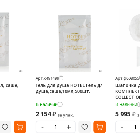
Арт.
к491499
Арт.
ф608055
л, саше,
Гель для душа HOTEL Гель д/
Шапочка 
душа,саше,10мл,500шт.
КОМПЛЕКТ 
COLLECTIO
2000316/1
В наличии
В наличии
2 154
5 995
₽
₽
за упак.
з
-
-
+