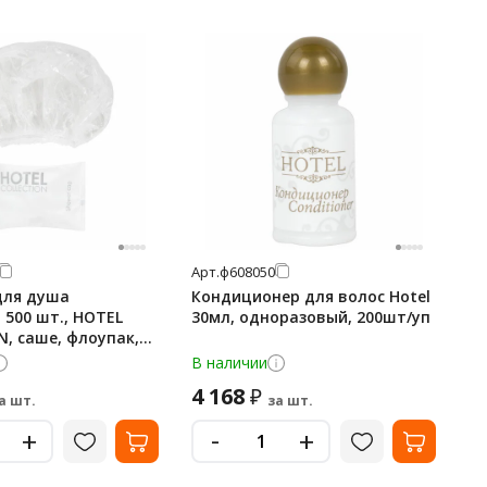
Арт.
ф608050
для душа
Кондиционер для волос Hotel
500 шт., HOTEL
30мл, одноразовый, 200шт/уп
N, саше, флоупак,
В наличии
4 168
₽
а шт.
за шт.
-
+
+