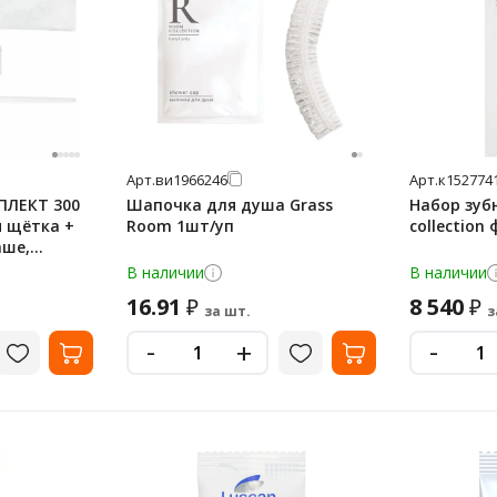
Арт.
ви1966246
Арт.
к152774
ПЛЕКТ 300
Шапочка для душа Grass
Набор зубн
я щётка +
Room 1шт/уп
collection
аше,
В наличии
В наличии
16.91
8 540
₽
₽
за шт.
з
-
-
+