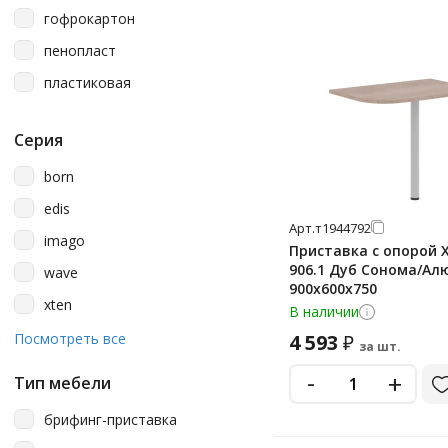
гофрокартон
дуб сонома
пенопласт
дуб сонома светлый
пластиковая
дуб сонома/серый
клен*
Серия
металлик
born
мокко/белый
edis
мокко/черный
Арт.
т1944792
imago
Приставка с опорой 
серый
906.1 Дуб Сонома/А
wave
сосна эдмонт/алюминий
900х600х750
xten
В наличии
сосна эдмонт/антрацит
xten-s
Посмотреть все
4 593
₽
за шт.
сосна эдмонт/белый
xten-s60
-
+
Тип мебели
сосна эдмонт/серый
брифинг-приставка