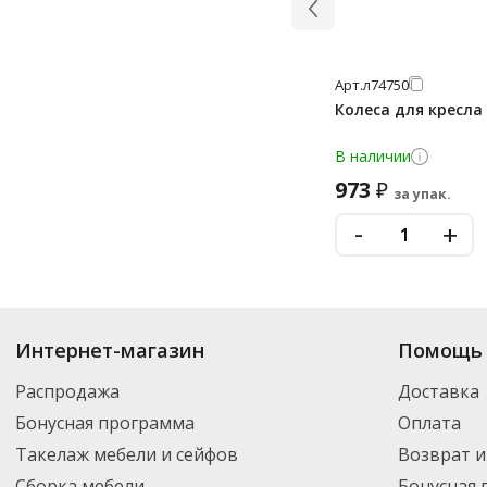
Арт.
л74750
Колеса для кресла 
В наличии
973
₽
за упак.
-
+
Купить
Приставки для столов
по цене от 795
₽
до 14 608
₽
. В ассортимен
Интернет-магазин
Помощь 
новинки. Вы можете выбрать нужный товар и добавить его в корзину дл
России – партнерской транспортной компанией DPD. Для постоянных кл
Распродажа
Доставка
Бонусная программа
Оплата
Такелаж мебели и сейфов
Возврат и
Сборка мебели
Бонусная