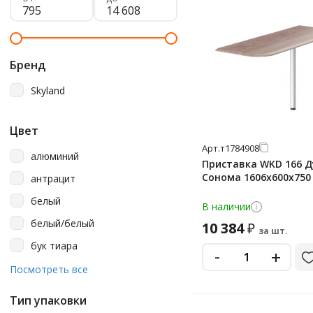
Бренд
Skyland
Цвет
Арт.
т1784908
алюминий
Приставка WKD 166 Д
Сонома 1606х600х750
антрацит
белый
В наличии
белый/белый
10 384
₽
за шт.
бук тиара
-
+
бук тиара/серый
Посмотреть все
дуб бофорд
Тип упаковки
дуб денвер темный/черный