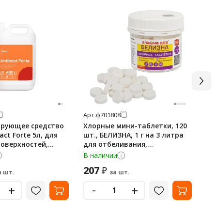
Арт.
ф701808
Арт
рующее средство
Хлорные мини-таблетки, 120
Ср
bact Forte 5л, для
шт., БЕЛИЗНА, 1 г на 3 литра
1 
поверхностей,
для отбеливания,
по
дезинфекции, ЛАЙМАДЕЗ,
В наличии
В 
701808
207
6
₽
а шт.
за шт.
-
+
+