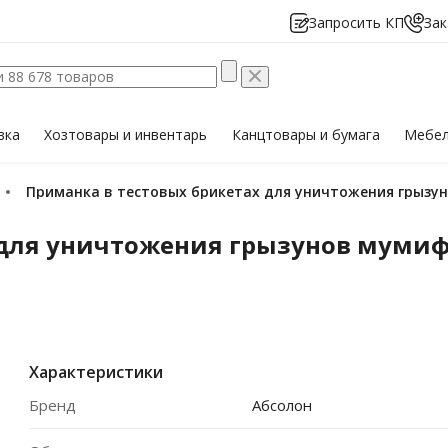
Запросить КП
Зак
вка
Хозтовары
и инвентарь
Канцтовары
и бумага
Мебе
Приманка в тестовых брикетах для уничтожения грызу
 для уничтожения грызунов мумиф
Характеристики
Бренд
Абсолон