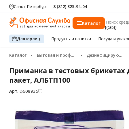
Санкт-Петербург
8 (812) 325-94-04
Каталог
{{tab}}
Для юрлиц
Продукты
и напитки
Посуда
и упако
Каталог
Бытовая и профессиональная химия
Дезинфицирующие средства
Приманка в тестовых брикетах
пакет, АЛБТП100
Арт.
ф608935