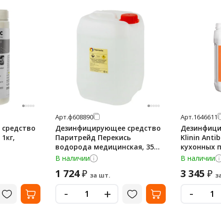
Арт.
ф608890
Арт.
1646611
 средство
Дезинфицирующее средство
Дезинфици
1кг,
Паритрейд Перекись
Klinin Anti
водорода медицинская, 35%,
кухонных 
10л
205133
В наличии
В наличии
1 724
3 345
₽
₽
за шт.
з
-
-
+