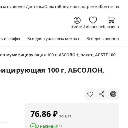
азать звонок
Доставка
Оплата
Бонусная программа
Контакты
Войти
Избранное
Корзина
ль
и сейфы
Все для
туалетных комнат
Все для
салонов
нов мумифицирующая 100 г, АБСОЛОН, пакет, АЛБТП100
ицирующая 100 г, АБСОЛОН,
76.86
₽
за шт.
В наличии