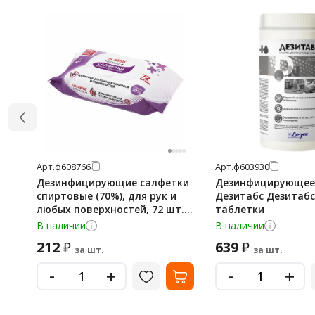
Арт.
ф608766
Арт.
ф603930
Дезинфицирующие салфетки
Дезинфицирующее
спиртовые (70%), для рук и
Дезитабс Дезитабс 
любых поверхностей, 72 шт.,
таблетки
LAIMA MEDICAL, 608766
В наличии
В наличии
212
639
₽
₽
за шт.
за шт.
-
-
+
+