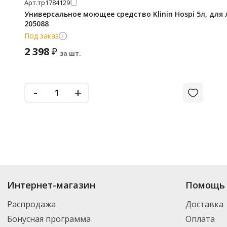
Арт.
тр1784129
Универсальное моющее средство Klinin Hospi 5л, для
205088
Под заказ
2 398
₽
за шт.
-
+
Интернет-магазин
Помощь 
Распродажа
Доставка
Бонусная программа
Оплата