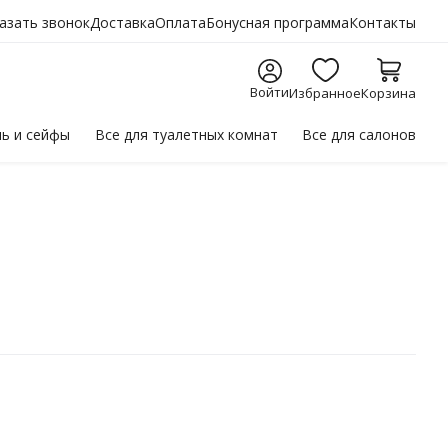
азать звонок
Доставка
Оплата
Бонусная программа
Контакты
Войти
Избранное
Корзина
ль
и сейфы
Все для
туалетных комнат
Все для
салонов