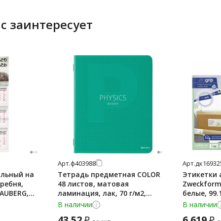
с заинтересует
Арт.
ф403988
Арт.
дк16932
альный на
Тетрадь предметная COLOR
Этикетки 
гребня,
48 листов, матовая
Zweckform 
RAUBERG,
ламинация, лак, 70 г/м2,
белые, 99.
16770
ФИЗИКА, клетка, подсказ,
листе А4, 
В наличии
В наличии
BRAUBE
43.52
6 619
₽
₽