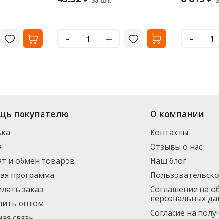
за шт.
з
-
-
+
нет-магазина «Офисная Служба» большой выбор: в наличии более 49 видо
щь покупателю
О компании
ормления заказа. Доставим по Санкт-Петербургу (от 3000 рублей - беспла
инимальный заказ 1500 руб.
вка
Контакты
а
Отзывы о нас
т и обмен товаров
Наш блог
ная программа
Пользовательско
елать заказ
Соглашение на о
персональных да
пить оптом
Согласие на пол
ая связь