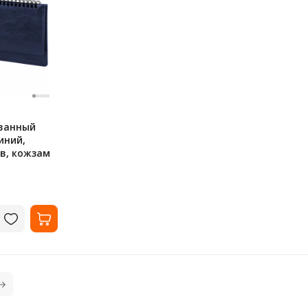
ванный
иний,
ов, кожзам