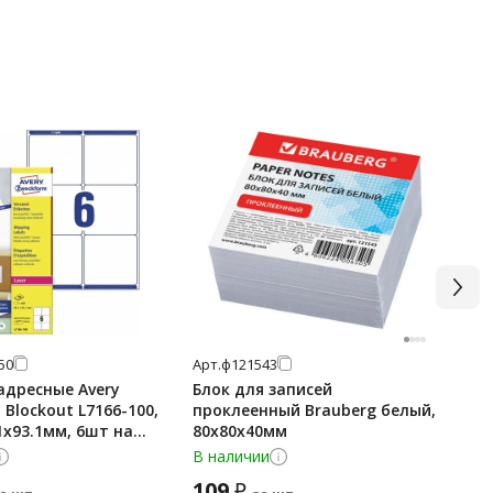
50
Арт.
ф121543
Арт
адресные Avery
Блок для записей
Пл
Blockout L7166-100,
проклеенный Brauberg белый,
Zw
1x93.1мм, 6шт на
80х80х40мм
21
100 листов
А4
В наличии
В 
109
5
₽