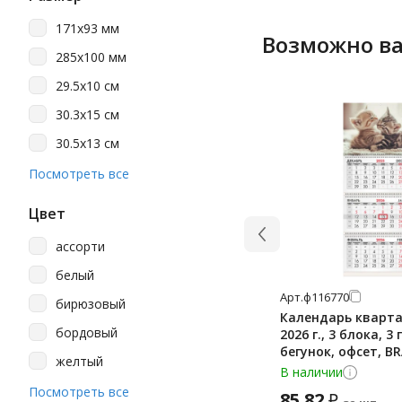
171х93 мм
Возможно ва
285х100 мм
29.5х10 см
30.3х15 см
30.5х13 см
303х150 мм
Посмотреть все
305х130 мм
Цвет
305х140 мм
ассорти
330х130 мм
белый
330х134 мм
Арт.
ф116770
бирюзовый
330х135 мм
Календарь кварт
бордовый
2026 г., 3 блока, 3 
330х136 мм
бегунок, офсет, B
желтый
'Милые котята', 1
В наличии
34х13 см
зеленый
Посмотреть все
85.82
₽
49х35 см