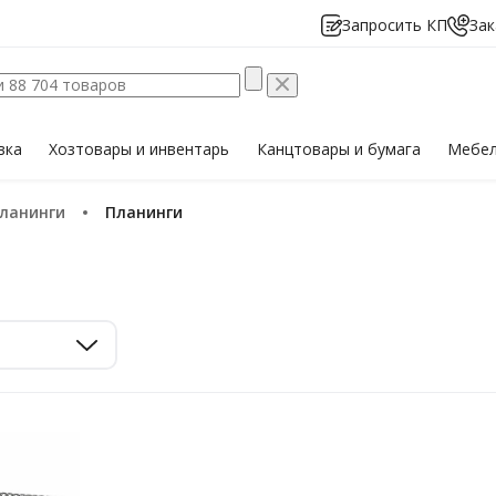
Запросить КП
Зак
вка
Хозтовары
и инвентарь
Канцтовары
и бумага
Мебе
планинги
Планинги