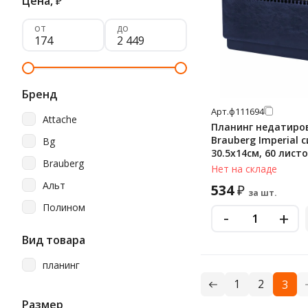
Цена,
₽
от
до
Бренд
Арт.
ф111694
Attache
Планинг недатиро
Brauberg Imperial с
Bg
30.5х14см, 60 лист
Brauberg
Нет на складе
Альт
534
₽
за шт.
Полином
-
+
Вид товара
планинг
1
2
3
Размер