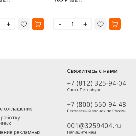
а шт.
за шт.
-
+
+
в от популярных производителей, включая новинки. Вы можете
Свяжитесь с нами
тно), а также в Москву и другие регионы России – партнерской
+7 (812) 325-94-04
Санкт-Петербург
+7 (800) 550-94-48
е соглашение
Бесплатный звонок по России
бработку
нных
001@3259404.ru
учение рекламных
Напишите нам