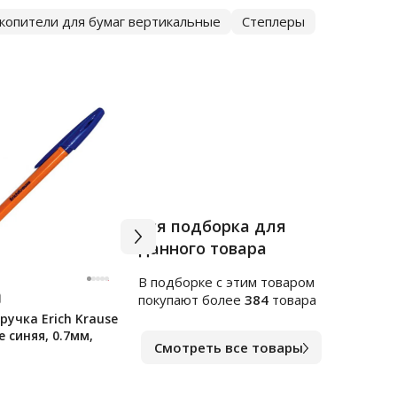
копители для бумаг вертикальные
Степлеры
Вся подборка для
данного товара
В подборке c этим товаром
Арт.
я255248
Арт.
ф
покупают более
384
товара
учка Erich Krause
Клейкие закладки
Блок
e синяя, 0.7мм,
пластиковые Officespace
непр
Смотреть все товары
45х12мм, 5цветов по 20
цвет
листов
В наличии
В на