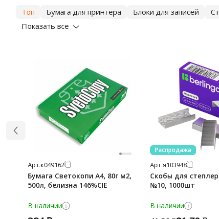
Топ
Бумага для принтера
Блоки для записей
С
Показать все
Распродажа
Арт.
к049162
Арт.
я103948
Бумага Светокопи А4, 80г м2,
Скобы для степлера
500л, белизна 146%CIE
№10, 1000шт
В наличии
В наличии