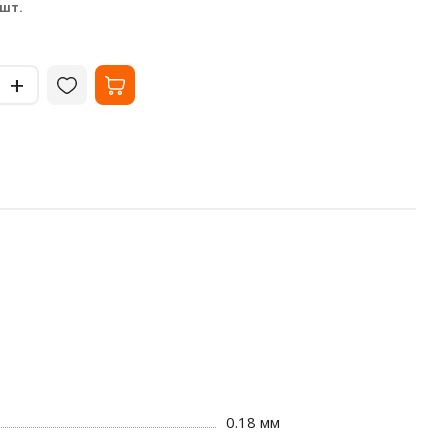
33.02
35
₽
 шт.
за шт.
-
-
+
+
0.18 мм