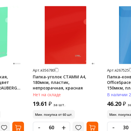
Арт.
я356780
Арт.
я267525
кая,
Папка-уголок СТАММ А4,
Папка-кон
цвет
180мкм, пластик,
OfficeSpac
BRAUBERG
непрозрачная, красная
150мкм, пл
полупрозра
Нет на складе
В наличии 2
19.61
46.20
₽
₽
за шт.
з
Мин. покупка от 60 шт.
Мин. покупка
-
-
+