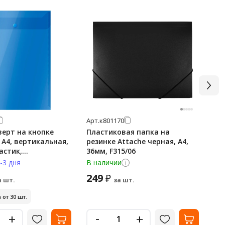
Арт.
к801170
Арт
верт на кнопке
Пластиковая папка на
Па
e А4, вертикальная,
резинке Attache черная, А4,
'Ec
астик,
36мм, F315/06
ри
чная, синяя
-3 дня
В наличии
В н
249
1
₽
а шт.
за шт.
 от 30 шт.
Ми
-
+
+