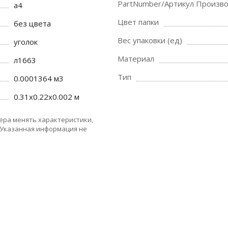
PartNumber/Артикул Произв
a4
Цвет папки
без цвета
Вес упаковки (ед)
уголок
Материал
л1663
Тип
0.0001364 м3
0.31x0.22x0.002 м
ера менять характеристики,
 Указанная информация не