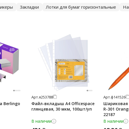
тикеры
Закладки
Лотки для бумаг горизонтальные
На
Арт.
я253788
Арт.
ф141526
 Berlingo
Файл-вкладыш А4 Officespace
Шариковая р
глянцевая, 30 мкм, 100шт/уп
R-301 Orang
22187
В наличии
В наличии