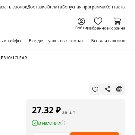
азать звонок
Доставка
Оплата
Бонусная программа
Контакты
Войти
Избранное
Корзина
ль
и сейфы
Все для
туалетных комнат
Все для
салонов
 E310/1CLEAR
27.32
₽
за шт.
В наличии