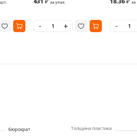
431
18.36
₽
₽
 шт.
за упак.
за
-
-
+
Толщина пластика
Бюрократ