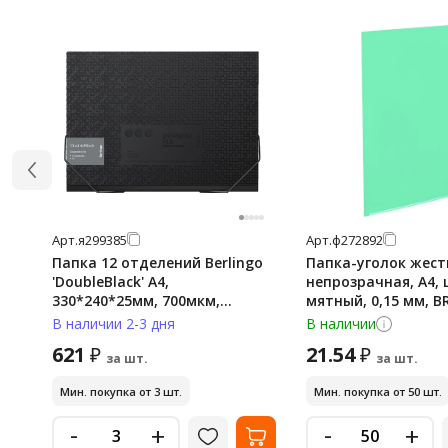
Арт.
я299385
Арт.
ф272892
Папка 12 отделений Berlingo
Папка-уголок жест
'DoubleBlack' A4,
непрозрачная, А4, 
330*240*25мм, 700мкм,
мятный, 0,15 мм, 
черная, на резинке, c
PASTEL, 272892
В наличии 2-3 дня
В наличии
рисунком
621
21.54
₽
₽
за шт.
за шт.
Мин. покупка от 3 шт.
Мин. покупка от 50 шт.
-
-
+
+