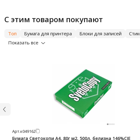
С этим товаром покупают
Топ
Бумага для принтера
Блоки для записей
Сти
Показать все
Арт.
к049162
Бумага Светокопи А4, 80г м2, 500л, белизна 146%CIE