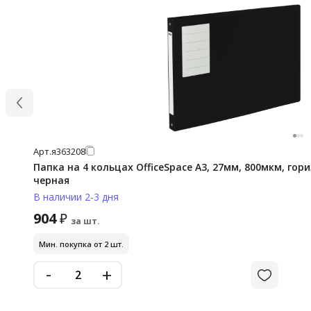
Арт.
я363208
Папка на 4 кольцах OfficeSpace А3, 27мм, 800мкм, гор
черная
В наличии 2-3 дня
904
₽
за шт.
Мин. покупка от 2 шт.
-
+