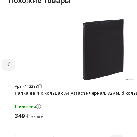
Похожие товары
Арт.
к112288
Папка на 4-х кольцах А4 Attache черная, 32мм, d коль
В наличии
349
₽
за шт.