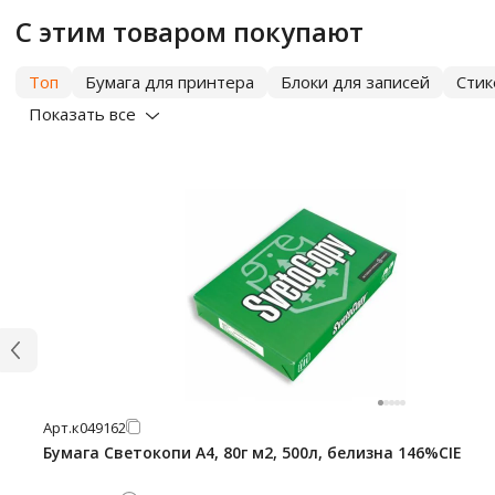
С этим товаром покупают
Топ
Бумага для принтера
Блоки для записей
Сти
Показать все
Арт.
к049162
Бумага Светокопи А4, 80г м2, 500л, белизна 146%CIE