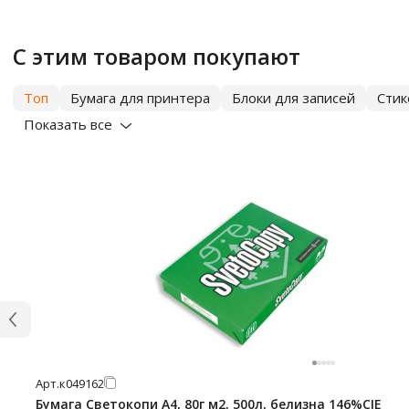
С этим товаром покупают
Топ
Бумага для принтера
Блоки для записей
Сти
Показать все
Арт.
к049162
Бумага Светокопи А4, 80г м2, 500л, белизна 146%CIE