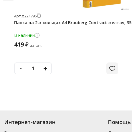
Арт.
ф221795
Папка на 2-х кольцах А4 Brauberg Contract желтая, 3
В наличии
419
₽
за шт.
-
+
Интернет-магазин
Помощь 