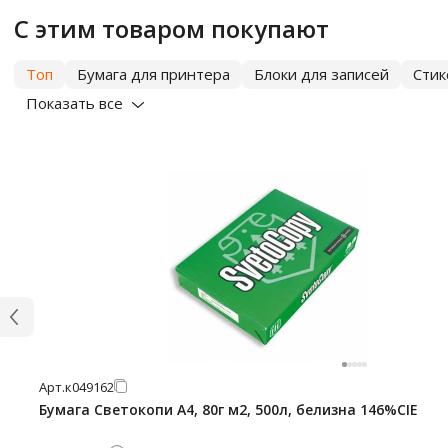
С этим товаром покупают
Топ
Бумага для принтера
Блоки для записей
Сти
Показать все
Арт.
к049162
Бумага Светокопи А4, 80г м2, 500л, белизна 146%CIE