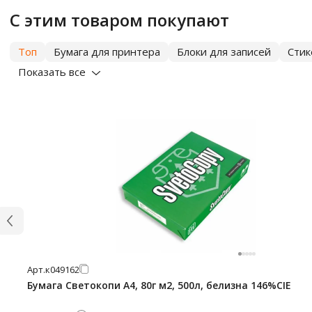
С этим товаром покупают
Топ
Бумага для принтера
Блоки для записей
Сти
Показать все
Арт.
к049162
Бумага Светокопи А4, 80г м2, 500л, белизна 146%CIE