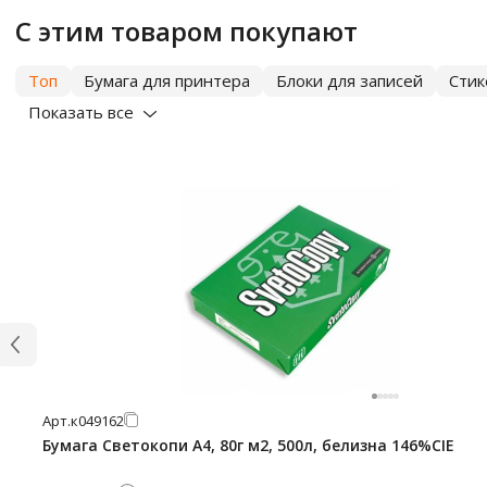
С этим товаром покупают
Топ
Бумага для принтера
Блоки для записей
Сти
Показать все
Арт.
к049162
Бумага Светокопи А4, 80г м2, 500л, белизна 146%CIE