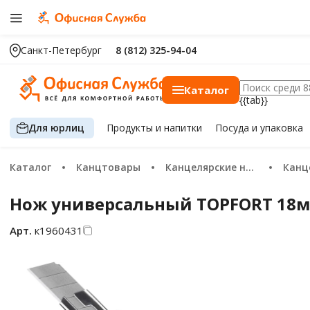
Санкт-Петербург
8 (812) 325-94-04
Каталог
{{tab}}
Для юрлиц
Продукты
и напитки
Посуда
и упаковка
Каталог
Канцтовары
Канцелярские ножи и ножницы
Канц
Нож универсальный TOPFORT 18мм 
Арт.
к1960431