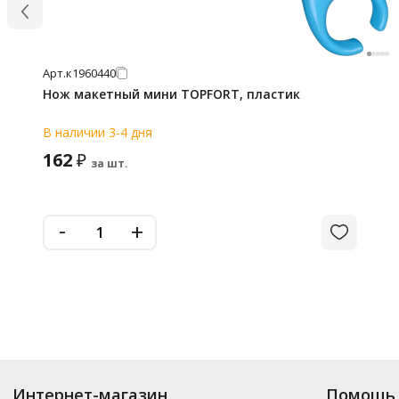
Арт.
к1960440
Нож макетный мини TOPFORT, пластик
В наличии 3-4 дня
162
₽
за шт.
-
+
Интернет-магазин
Помощь 