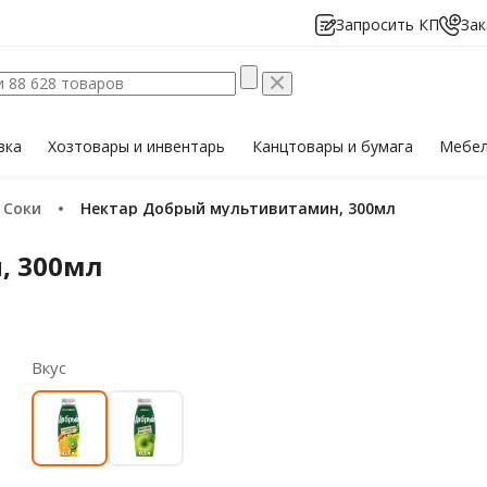
Запросить КП
Зак
вка
Хозтовары
и инвентарь
Канцтовары
и бумага
Мебе
Соки
Нектар Добрый мультивитамин, 300мл
, 300мл
Вкус