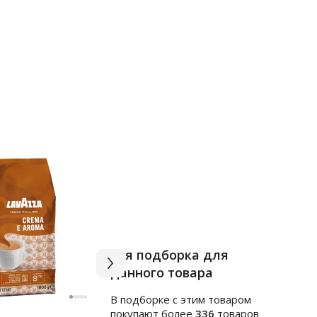
Вся подборка для
данного товара
В подборке c этим товаром
Арт.
м2088861
Арт.
1
покупают более
336
товаров