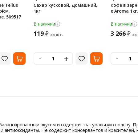
 Tellus
Сахар кусковой, Домашний,
Кофе в зерн
24см,
1кг
е Aroma 1кг
ые, 509517
В наличии
В наличии
119
3 266
₽
₽
за шт.
за
-
-
+
балансированным вкусом и содержит натуральную пользу. Пр
 и антиоксиданты. Не содержит консервантов и красителей,