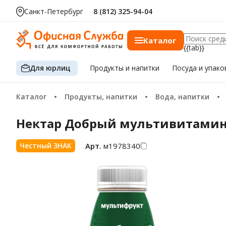
Санкт-Петербург
8 (812) 325-94-04
Каталог
{{tab}}
Для юрлиц
Продукты
и напитки
Посуда
и упако
Каталог
Продукты, напитки
Вода, напитки
Нектар Добрый мультивитамин
Арт.
м1978340
Честный ЗНАК