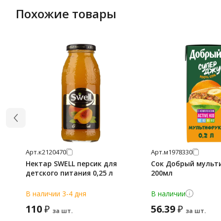
Похожие товары
Арт.
к2120470
Арт.
м1978330
Нектар SWELL персик для
Сок Добрый мульт
детского питания 0,25 л
200мл
В наличии 3-4 дня
В наличии
110
56.39
₽
₽
за шт.
за шт.