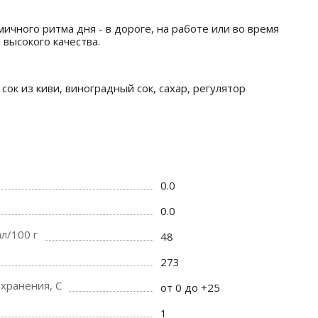
ичного ритма дня - в дороге, на работе или во время
высокого качества.
ок из киви, виноградный сок, сахар, регулятор
0.0
0.0
л/100 г
48
273
хранения, C
от 0 до +25
1