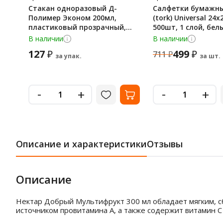
Стакан одноразовый Д-
Салфетки бумажные
Полимер Эконом 200мл,
(tork) Universal 24х
пластиковый прозрачный,
500шт, 1 слой, бел
100шт/уп
В наличии
В наличии
127
499
₽
₽
711
₽
за упак.
за шт.
-
-
+
+
Описание и характеристики
Отзывы
Описание
Нектар Добрый Мультифрукт 300 мл обладает мягким, с
источником провитамина А, а также содержит витамин С