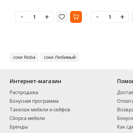
-
-
+
+
соки Rioba
соки Любимый
Интернет-магазин
Помо
Распродажа
Доста
Бонусная программа
Оплат
Такелаж мебели и сейфов
Возвра
Сборка мебели
Бонус
Бренды
Как сд