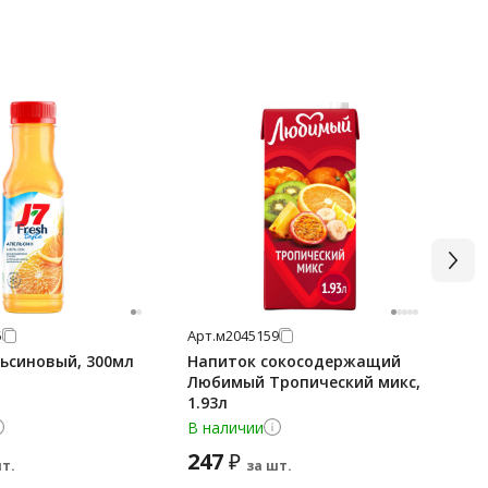
5
Арт.
м2045159
Арт
льсиновый, 300мл
Напиток сокосодержащий
Не
Любимый Тропический микс,
со
1.93л
В наличии
В 
247
1 
₽
т.
за шт.