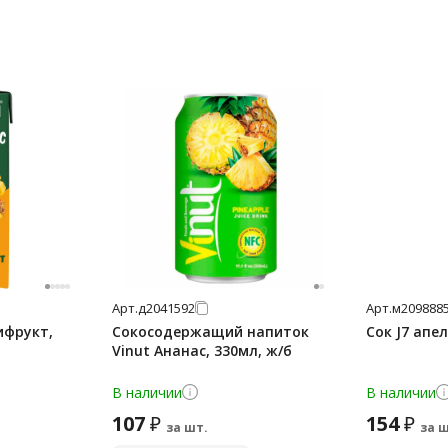
Арт.
д2041592
Арт.
м209888
ифрукт,
Сокосодержащий напиток
Сок J7 апе
Vinut Ананас, 330мл, ж/б
В наличии
В наличии
107
154
₽
₽
за шт.
за ш