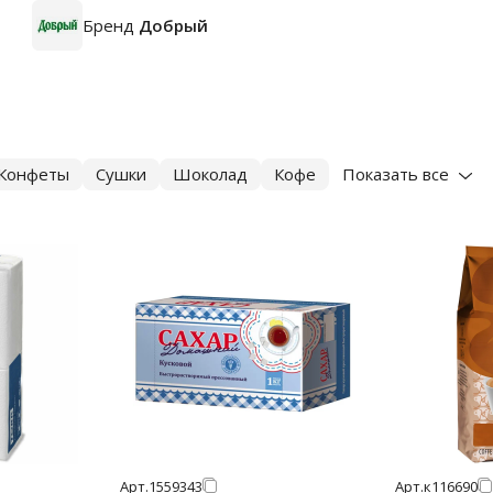
Бренд
Добрый
Конфеты
Сушки
Шоколад
Кофе
Показать все
Арт.
1559343
Арт.
к116690