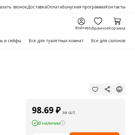
азать звонок
Доставка
Оплата
Бонусная программа
Контакты
Войти
Избранное
Корзина
ль
и сейфы
Все для
туалетных комнат
Все для
салонов
98.69
₽
за шт.
В наличии