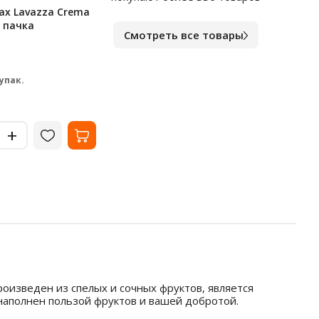
ах Lavazza Crema
Карамель Яшкино С соком
Чай G
, пачка
малины, яблока, лимона, 1кг
(Спр
Смотреть все товары
HoRe
В наличии
В на
401
39
₽
 упак.
за шт.
-
-
+
+
оизведен из спелых и сочных фруктов, является
 наполнен пользой фруктов и вашей добротой.