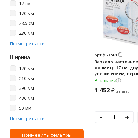
17 см
170 мм
28.5 см
280 мм
29 см
Посмотреть все
644 мм
Арт.
ф607420
Ширина
Зеркало настенное
диаметр 17 см, дву
170 мм
увеличением, не
210 мм
сталь, выдвижное
В наличии
(гармошка), 607420
390 мм
1 452
₽
за шт.
436 мм
50 мм
-
+
600 мм
Посмотреть все