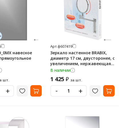
6
Арт.
ф607419
D_0MX навесное
Зеркало настенное BRABIX,
 прямоугольное
диаметр 17 см, двусторонее, с
увеличением, нержавеющая
сталь, выдвижное (петли),
В наличии
607419
1 425
₽
а шт.
за шт.
-
+
+