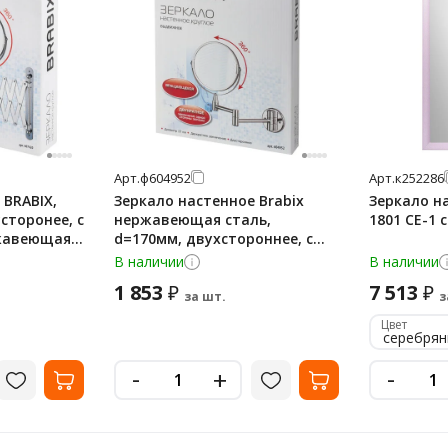
Арт.
ф604952
Арт.
к252286
 BRABIX,
Зеркало настенное Brabix
Зеркало н
сторонее, с
нержавеющая сталь,
1801 СЕ-1 
ржавеющая
d=170мм, двухстороннее, с
увеличением, выдвижное
В наличии
В наличии
1 853
7 513
₽
₽
за шт.
з
Цвет
серебря
-
-
+