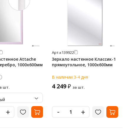
Арт.
к139922
астенное Attache
Зеркало настенное Классик-1
серебро, 1000х600мм
прямоугольное, 1000х600мм
В наличии 3-4 дня
4 249
₽
а шт.
за шт.
ный
-
+
+