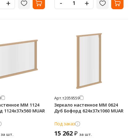
-
+
+
3
Арт.
т2059559
астенное MM 1124
Зеркало настенное MM 0624
д 1124х37х560 MUAR
Дуб Бофорд 624х37х1060 MUAR
Под заказ
15 262
₽
за шт.
за шт.