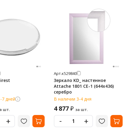
Арт.
к529840
irest
Зеркало KD_ настенное
Attache 1801 СЕ-1 (644х436)
серебро
-7 дней
В наличии 3-4 дня
4 877
₽
а шт.
за шт.
-
+
+