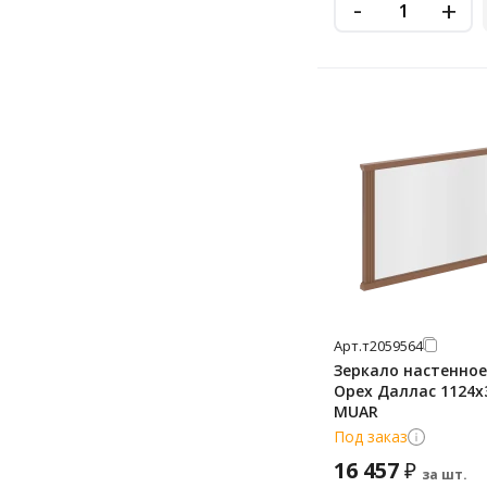
-
+
Арт.
т2059564
Зеркало настенное
Орех Даллас 1124х
MUAR
Под заказ
16 457
₽
за шт.