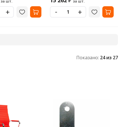
15 262
₽
за шт.
за шт.
-
+
+
Показано:
24
из 27