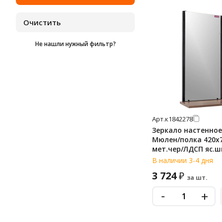
Не нашли нужный фильтр?
Арт.
к1842278
Зеркало настенное
Мюлен/полка 420x
мет.чер/ЛДСП яс.
В наличии 3-4 дня
3 724
₽
за шт.
-
+