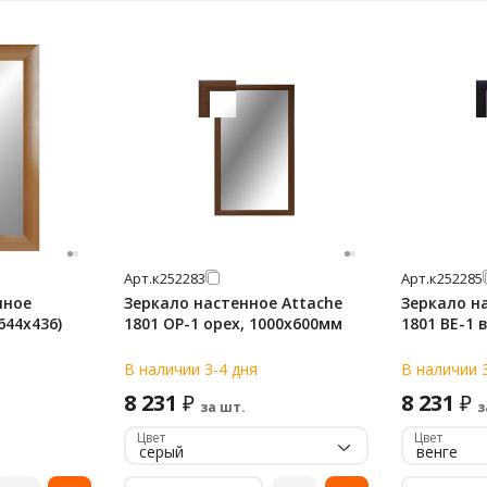
Арт.
к252283
Арт.
к252285
нное
Зеркало настенное Attache
Зеркало н
644х436)
1801 ОР-1 орех, 1000х600мм
1801 ВЕ-1 
В наличии 3-4 дня
В наличии 
8 231
8 231
₽
₽
за шт.
з
Цвет
Цвет
серый
венге