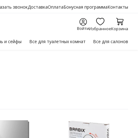
азать звонок
Доставка
Оплата
Бонусная программа
Контакты
Войти
Избранное
Корзина
ль
и сейфы
Все для
туалетных комнат
Все для
салонов