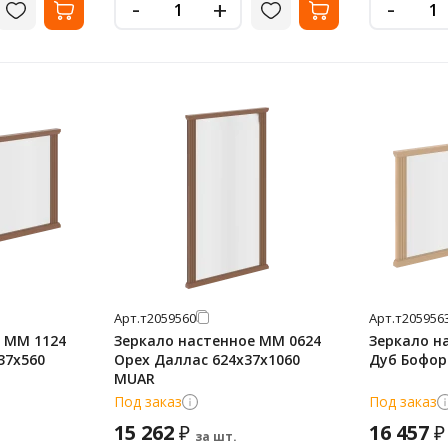
-
-
+
Арт.
т2059560
Арт.
т205956
 MM 1124
Зеркало настенное MM 0624
Зеркало н
37х560
Орех Даллас 624х37х1060
Дуб Бофор
MUAR
Под заказ
Под заказ
15 262
16 457
₽
₽
за шт.