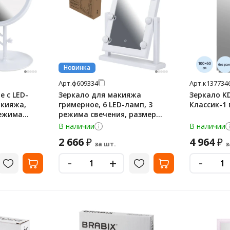
Новинка
Арт.
ф609334
Арт.
к137734
е с LED-
Зеркало для макияжа
Зеркало K
акияжа,
гримерное, 6 LED-ламп, 3
Классик-1
режима
режима свечения, размер
ятор 1200
21х29 см, работа от USB или
В наличии
В наличии
BZ (ВБЗ),
4хAA, цвет белый, WBZ (ВБЗ),
2 666
4 964
₽
₽
609334
за шт.
з
-
-
+