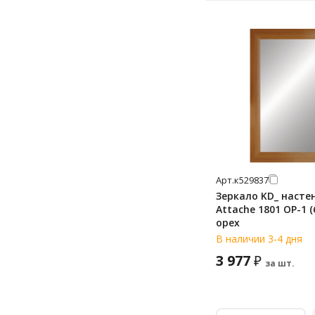
Арт.
к529837
Зеркало KD_ насте
Attache 1801 ОР-1 (
орех
В наличии 3-4 дня
3 977
₽
за шт.