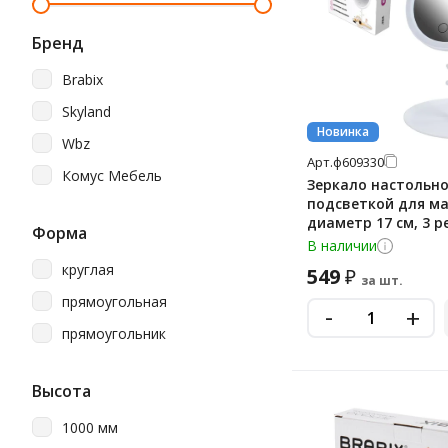
Бренд
Brabix
Skyland
Новинка
Wbz
Арт.
ф609330
Комус Мебель
Зеркало настольно
подсветкой для м
диаметр 17 см, 3 
Форма
свечения, аккумул
В наличии
mAh, цвет белый, W
круглая
549
₽
609330
за шт.
прямоугольная
-
+
прямоугольник
Высота
1000 мм