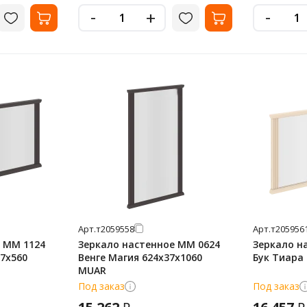
-
-
+
Арт.
т2059558
Арт.
т205956
 MM 1124
Зеркало настенное MM 0624
Зеркало н
37х560
Венге Магия 624х37х1060
Бук Тиара
MUAR
Под заказ
Под заказ