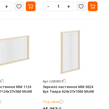
-
+
+
1
Арт.
т2059557
астенное MM 1124
Зеркало настенное MM 0624
 1124х37х560 MUAR
Бук Тиара 624х37х1060 MUAR
Под заказ