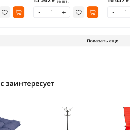
15 262
16 457
₽
₽
за шт.
-
-
+
Показать еще
с заинтересует