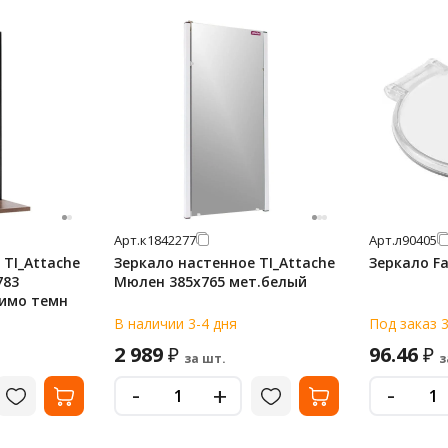
Арт.
к1842277
Арт.
л90405
 TI_Attache
Зеркало настенное TI_Attache
Зеркало Fa
783
Мюлен 385x765 мет.белый
шимо темн
В наличии 3-4 дня
Под заказ 3
2 989
96.46
₽
₽
за шт.
з
-
-
+