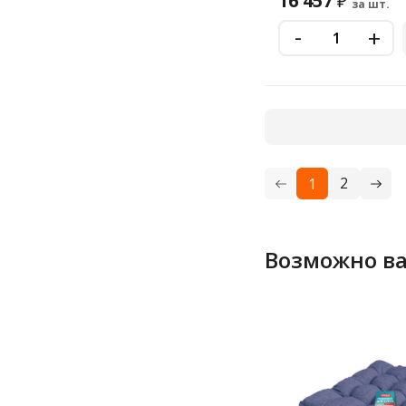
16 457
₽
за шт.
-
+
2
1
Возможно ва