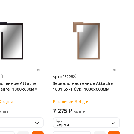
Арт.
к252282
астенное Attache
Зеркало настенное Attache
венге, 1000х600мм
1801 БУ-1 бук, 1000х600мм
3-4 дня
В наличии 3-4 дня
7 275
₽
а шт.
за шт.
Цвет
серый