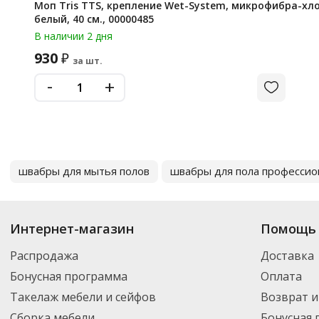
Моп Tris TTS, крепление Wet-System, микрофибра-хлопок-полиэстер, зелёно-
белый, 40 см., 00000485
В наличии 2 дня
930
₽
за шт.
-
+
швабры для мытья полов
швабры для пола професси
Интернет-магазин
Помощь 
Распродажа
Доставка
Бонусная программа
Оплата
Такелаж мебели и сейфов
Возврат и
Сборка мебели
Бонусная