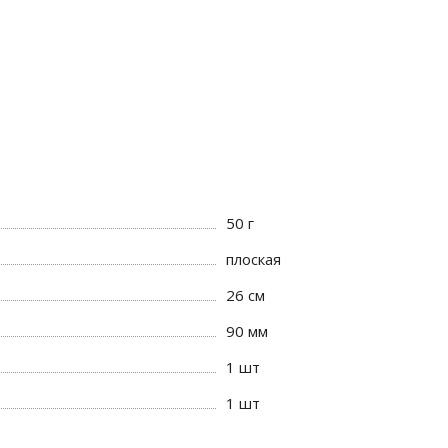
50 г
плоская
26 см
90 мм
1 шт
1 шт