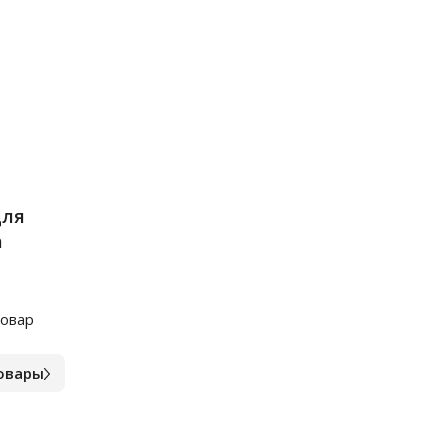
для
а
овар
овары