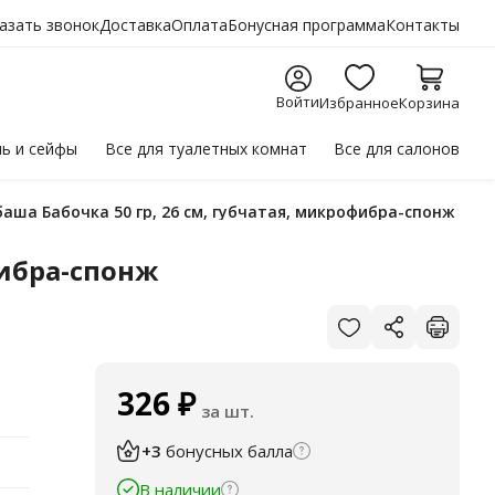
азать звонок
Доставка
Оплата
Бонусная программа
Контакты
Войти
Избранное
Корзина
ль
и сейфы
Все для
туалетных комнат
Все для
салонов
аша Бабочка 50 гр, 26 см, губчатая, микрофибра-спонж
фибра-спонж
326
₽
за шт.
+3
бонусных балла
В наличии