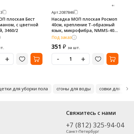
13
Арт.
2087846
Арт
ОП плоская Бест
Насадка МОП плоская Росмоп
На
рманом, с цветной
40см, крепление Т-образный
ми
, 3460/2
язык, микрофибра, NMMS-40-
же
T
Под заказ
В 
351
5
₽
т.
за шт.
-
+
+
етки для уборки пола
сгоны для воды
совки для мусо
Свяжитесь с нами
+7 (812) 325-94-04
Санкт-Петербург