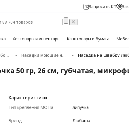
Запросить КП
Зак
вка
Хозтовары
и инвентарь
Канцтовары
и бумага
Мебе
пола
Насадки моющие на швабру (мопы)
Насадка на швабру Люб
ка 50 гр, 26 см, губчатая, микро
Характеристики
Тип крепления МОПа
липучка
Бренд
Любаша