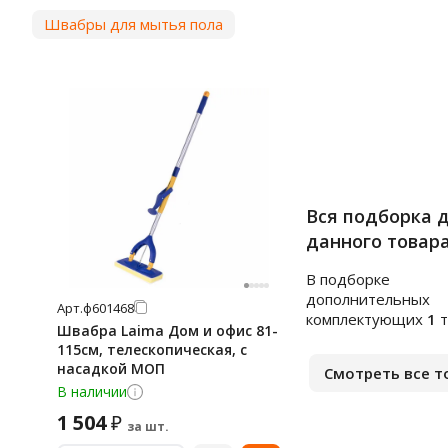
Швабры для мытья пола
Вся подборка 
данного товар
В подборке
дополнительных
Арт.
ф601468
комплектующих
1
т
Швабра Laima Дом и офис 81-
115см, телескопическая, с
насадкой МОП
Смотреть все т
В наличии
1 504
₽
за шт.