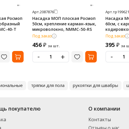
Арт.
2087876
Арт.
тр19962
кая Росмоп
Насадка МОП плоская Росмоп
Насадка М
-образный
50см, крепление карман-язык,
60см, с ка
MMC-40-T
микроволокно, NMMC-50-RS
кодировкой
Под заказ
Под заказ
456
395
₽
₽
за шт.
за ш
-
-
+
сиональные
тряпки для пола
рукоятки для швабры
щ
щь покупателю
О компании
вка
Контакты
а
Отзывы о нас