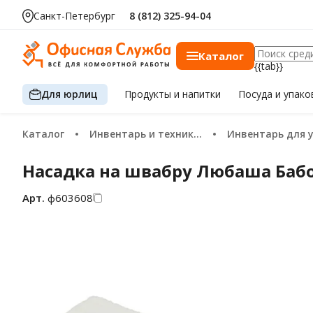
Санкт-Петербург
8 (812) 325-94-04
Каталог
{{tab}}
Для юрлиц
Продукты
и напитки
Посуда
и упако
Каталог
Инвентарь и техника для уборки
Инвентарь для уборки 
Насадка на швабру Любаша Бабоч
Арт.
ф603608