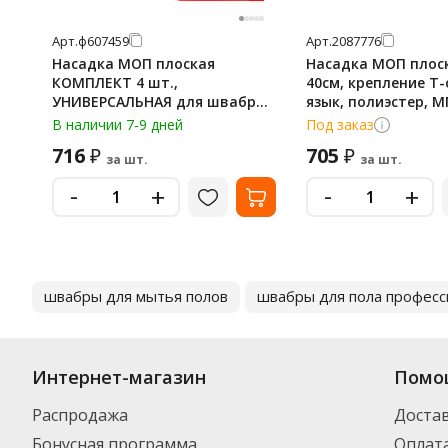
Арт.
ф607459
Арт.
2087776
Насадка МОП плоская
Насадка МОП плос
КОМПЛЕКТ 4 шт.,
40см, крепление Т
УНИВЕРСАЛЬНАЯ для швабр
язык, полиэстер, 
38-42 см (ТИП К), микрофибра,
В наличии 7-9 дней
Под заказ
LAIMA, 607459
716
705
₽
₽
за шт.
за шт.
-
-
+
+
швабры для мытья полов
швабры для пола профес
Интернет-магазин
Помо
Распродажа
Доста
Бонусная программа
Оплат