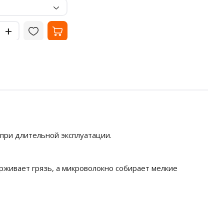
-
Ши
+
50
-
+
 при длительной эксплуатации.
живает грязь, а микроволокно собирает мелкие