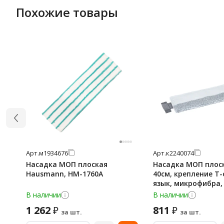
Похожие товары
Арт.
м1934676
Арт.
к2240074
Насадка МОП плоская
Насадка МОП плос
Hausmann, HM-1760A
40см, крепление Т
язык, микрофибра,
MMK-40-T
В наличии
В наличии
1 262
811
₽
₽
за шт.
за шт.