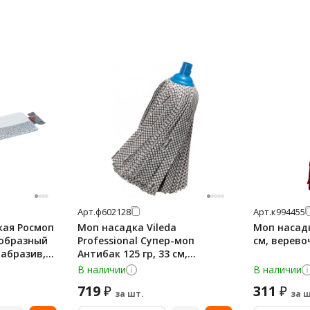
Арт.
ф602128
Арт.
к994455
кая Росмоп
Моп насадка Vileda
Моп насадк
-образный
Professional Супер-моп
см, верево
 абразив,
Антибак 125 гр, 33 см,
ленточная, микрофибра,
В наличии
В наличии
167850
719
311
₽
₽
за шт.
за ш