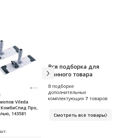
Вся подборка для
данного товара
В подборке
дополнительных
Арт.
ви2082420
Арт.
т
комплектующих
7
товаров
мопов Vileda
Держатель мопов Vermop
Держ
l КомбиСпид Про,
Клиппер 50см, 0055
50см
алью, 143581
Смотреть все товары
В наличии
В на
12 685
2 6
₽
 шт.
за шт.