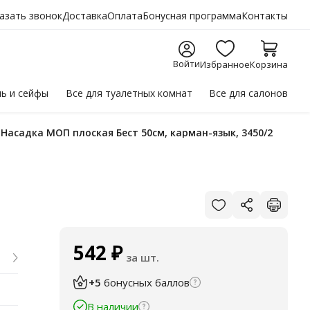
азать звонок
Доставка
Оплата
Бонусная программа
Контакты
Войти
Избранное
Корзина
ль
и сейфы
Все для
туалетных комнат
Все для
салонов
Насадка МОП плоская Бест 50см, карман-язык, 3450/2
542
₽
за шт.
+5
бонусных баллов
В наличии