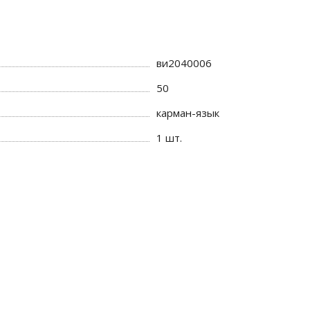
ви2040006
50
карман-язык
1 шт.