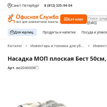
Санкт-Петербург
8 (812) 325-94-04
Каталог
{{tab}}
Для юрлиц
Продукты
и напитки
Посуда
и упако
Каталог
Инвентарь и техника для уборки
Инвен
Насадка МОП плоская Бест 50см,
Арт.
ви2040006