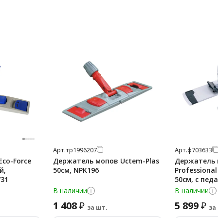
Арт.
тр1996207
Арт.
ф703633
co-Force
Держатель мопов Uctem-Plas
Держатель 
й,
50см, NPK196
Professiona
/31
50см, с пед
В наличии
В наличии
1 408
5 899
₽
₽
за шт.
за