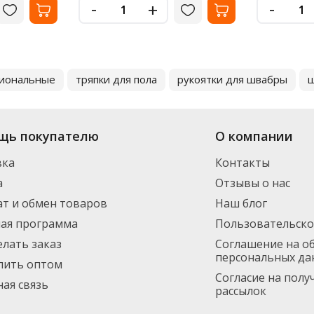
-
-
+
сиональные
тряпки для пола
рукоятки для швабры
щ
щь покупателю
О компании
вка
Контакты
а
Отзывы о нас
т и обмен товаров
Наш блог
ная программа
Пользовательско
елать заказ
Соглашение на о
персональных да
пить оптом
Согласие на пол
ая связь
рассылок