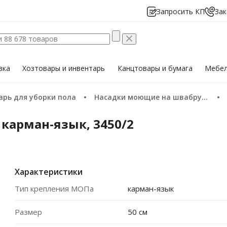
Запросить КП
Зак
вка
Хозтовары
и инвентарь
Канцтовары
и бумага
Мебе
тарь для уборки пола
Насадки моющие на швабру (мопы)
 карман-язык, 3450/2
Характеристики
Тип крепления МОПа
карман-язык
Размер
50 см