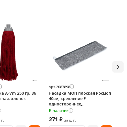
Арт.
2087898
Арт
а A-Vm 250 гр, 36
Насадка МОП плоская Росмоп
Мо
чная, хлопок
40см, крепление F
карм
одностороннее,
см
микроволокно, NMMG-40-F
В наличии
В н
271
8
₽
т.
за шт.