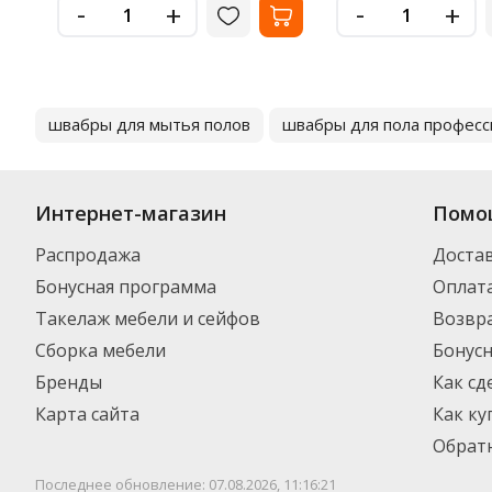
-
-
+
+
швабры для мытья полов
швабры для пола профес
Интернет-магазин
Помо
Распродажа
Доста
Бонусная программа
Оплат
Такелаж мебели и сейфов
Возвра
Сборка мебели
Бонус
Бренды
Как сд
Карта сайта
Как ку
Обратн
Последнее обновление: 07.08.2026, 11:16:21