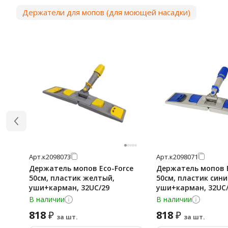
Держатели для мопов (для моющей насадки)
Арт.
к2098073
Арт.
к2098071
Держатель мопов Eco-Force
Держатель мопов E
50см, пластик желтый,
50см, пластик сини
уши+карман, 32UC/29
уши+карман, 32UC
В наличии
В наличии
818
818
₽
₽
за шт.
за шт.