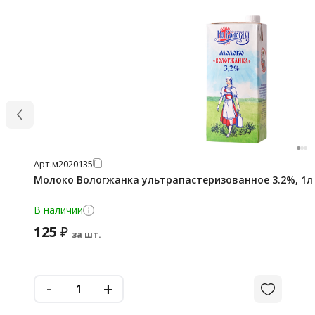
Арт.
м2020135
Молоко Вологжанка ультрапастеризованное 3.2%, 1л
В наличии
125
₽
за шт.
-
+