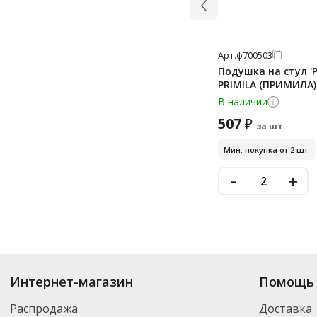
Арт.
ф700503
Подушка на стул 'Р
PRIMILA (ПРИМИЛА) 
В наличии
507
₽
за шт.
Мин. покупка от 2 шт.
-
+
Купить
Мягкая мебель
по цене от 12 549
₽
до 78 264
₽
. В ассортименте 
Интернет-магазин
Помощь 
Вы можете выбрать нужный товар и добавить его в корзину для дальней
партнерской транспортной компанией DPD. Для постоянных клиентов -
Распродажа
Доставка