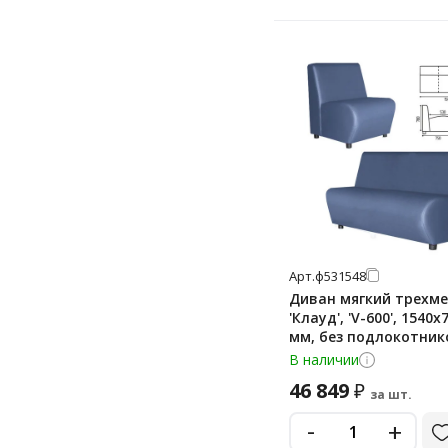
Арт.
ф531548
Диван мягкий трехм
'Клауд', 'V-600', 1540
мм, без подлокотник
экокожа, голубой
В наличии
46 849
₽
за шт.
-
+