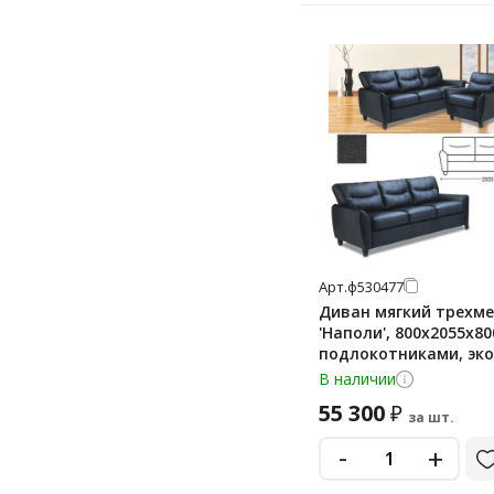
Арт.
ф530477
Диван мягкий трехм
'Наполи', 800х2055х80
подлокотниками, эк
черный
В наличии
55 300
₽
за шт.
-
+