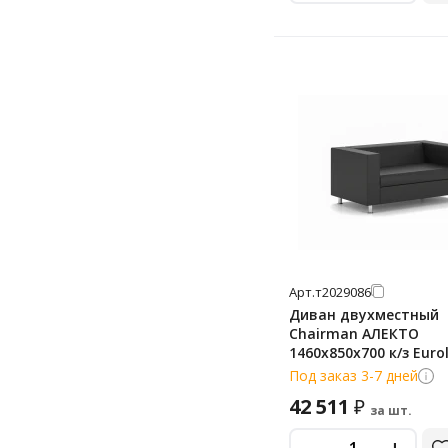
Арт.
т2029086
Диван двухместный
Chairman АЛЕКТО
1460х850х700 к/
Под заказ 3-7 дней
42 511
₽
за шт.
-
+