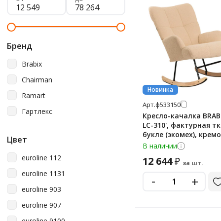
Бренд
Brabix
Chairman
Новинка
Ramart
Арт.
ф533150
Гартлекс
Кресло-качалка BRABI
LC-310', фактурная т
букле (экомех), кремо
Цвет
533150
В наличии
euroline 112
12 644
₽
за шт.
euroline 1131
-
+
euroline 903
euroline 907
euroline 9100