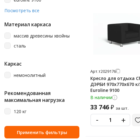
euroline 960
Посмотреть все
formula 102
Материал каркаса
formula 560
массив древесины хвойны
formula 697
сталь
formula 767
formula 973
Каркас
formula 998
Арт.
т2029176
немонолитный
Кресло для отдыха C
черный
ДЭРБИ 970х770х670 к/з
экотекс 3001 (черный)
Euroline 9100
Рекомендованная
В наличии
максимальная нагрузка
33 746
₽
за шт.
120 кг
-
+