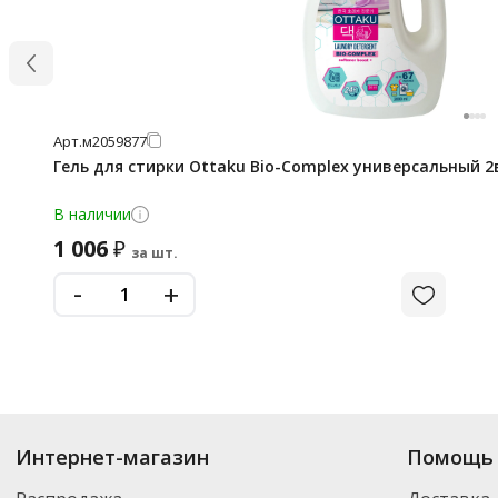
Арт.
м2059877
Гель для стирки Ottaku Bio-Complex универсальный 2в
В наличии
1 006
₽
за шт.
-
+
Интернет-магазин
Помощь 