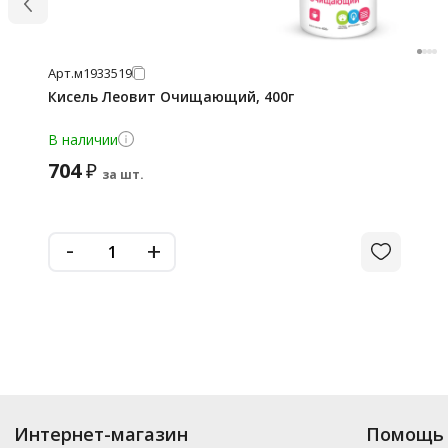
Арт.
м1933519
Кисель Леовит Очищающий, 400г
В наличии
704
₽
за шт.
-
+
Интернет-магазин
Помощь 