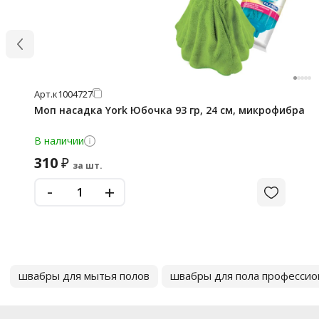
Арт.
к1004727
Моп насадка York Юбочка 93 гр, 24 см, микрофибра
В наличии
310
₽
за шт.
-
+
швабры для мытья полов
швабры для пола професси