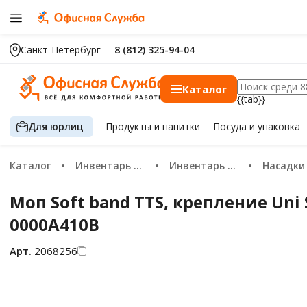
Санкт-Петербург
8 (812) 325-94-04
Каталог
{{tab}}
Для юрлиц
Продукты
и напитки
Посуда
и упаковка
Каталог
Инвентарь и техника для уборки
Инвентарь для уборки пола
Насадки моющие на шваб
Моп Soft band TTS, крепление Un
0000A410B
Арт.
2068256