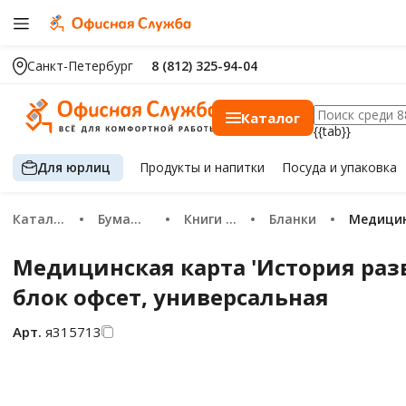
Санкт-Петербург
8 (812) 325-94-04
Каталог
{{tab}}
Для юрлиц
Продукты
и напитки
Посуда
и упаковка
Каталог
Бумажная продукция
Книги учета и бланки
Бланки
Медици
Медицинская карта 'История разви
блок офсет, универсальная
Арт.
я315713