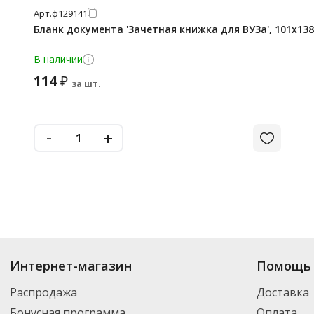
Арт.
ф129141
Бланк документа 'Зачетная книжка для ВУЗа', 101х138
В наличии
114
₽
за шт.
-
+
Интернет-магазин
Помощь 
Распродажа
Доставка
Бонусная программа
Оплата