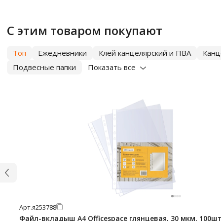
С этим товаром покупают
Топ
Ежедневники
Клей канцелярский и ПВА
Канц
Подвесные папки
Показать все
Арт.
я253788
Файл-вкладыш А4 Officespace глянцевая, 30 мкм, 100ш