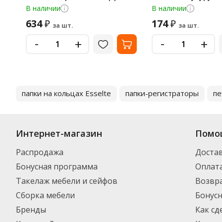
карандаш, 50мл
80г
В наличии
В наличии
634
174
₽
₽
за шт.
за шт.
-
-
+
+
папки на кольцах Esselte
папки-регистраторы
пе
Интернет-магазин
Помо
Распродажа
Доста
Бонусная программа
Оплат
Такелаж мебели и сейфов
Возвра
Сборка мебели
Бонус
Бренды
Как сд