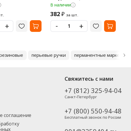
ма
В наличии
В 
382
6
₽
т.
за шт.
-
+
+
 резиновые
перьевые ручки
перманентные маркеры
Свяжитесь с нами
+7 (812) 325-94-04
Санкт-Петербург
+7 (800) 550-94-48
е соглашение
Бесплатный звонок по России
бработку
нных