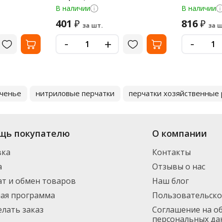
В наличии
В наличии
401
816
₽
₽
за шт.
за ш
-
-
+
ченье
нитриловые перчатки
перчатки хозяйственные
щь покупателю
О компании
вка
Контакты
а
Отзывы о нас
т и обмен товаров
Наш блог
ная программа
Пользовательско
елать заказ
Соглашение на о
персональных да