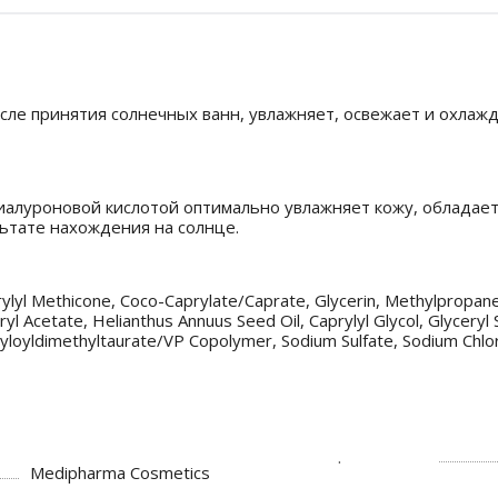
сле принятия солнечных ванн, увлажняет, освежает и охлажд
иалуроновой кислотой оптимально увлажняет кожу, обладае
ьтате нахождения на солнце.
prylyl Methicone, Coco-Caprylate/Caprate, Glycerin, Methylpropane
ryl Acetate, Helianthus Annuus Seed Oil, Caprylyl Glycol, Glycery
loyldimethyltaurate/VP Copolymer, Sodium Sulfate, Sodium Chlorid
Medipharma Cosmetics