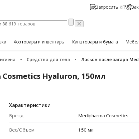
Запросить КП
Зак
вка
Хозтовары
и инвентарь
Канцтовары
и бумага
Мебе
гигиена
Средства для тела
Лосьон после загара Me
 Cosmetics Hyaluron, 150мл
Характеристики
Бренд
Medipharma Cosmetics
Вес/Объем
150 мл