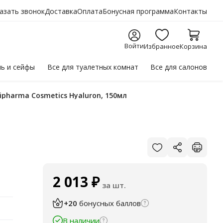
азать звонок
Доставка
Оплата
Бонусная программа
Контакты
Войти
Избранное
Корзина
ль
и сейфы
Все для
туалетных комнат
Все для
салонов
dipharma Cosmetics Hyaluron, 150мл
2 013
₽
за шт.
+20
бонусных баллов
В наличии