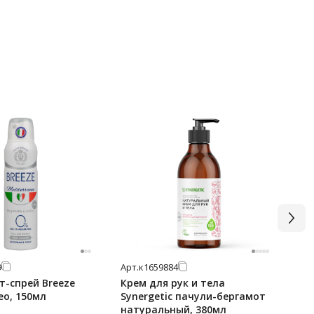
9
Арт.
к1659884
Арт
т-спрей Breeze
Крем для рук и тела
Кр
eo, 150мл
Synergetic пачули-бергамот
Об
натуральный, 380мл
фи