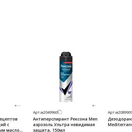
Арт.
м2049960
Арт.
м208990
рецептов
Антиперспирант Рексона Men
Дезодоран
ий с
аэрозоль Ультра невидимая
Mediterran
ым маслом,
защита, 150мл