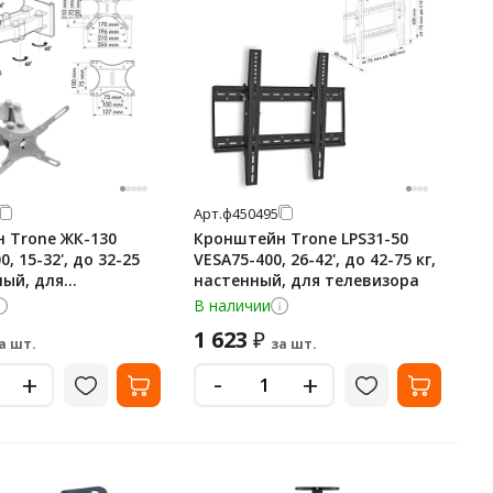
Арт.
ф450495
 Trone ЖК-130
Кронштейн Trone LPS31-50
, 15-32', до 32-25
VESA75-400, 26-42', до 42-75 кг,
ный, для
настенный, для телевизора
а
В наличии
1 623
₽
а шт.
за шт.
-
+
+