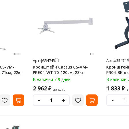
Арт.
ф354745
Арт.
ф354746
 CS-VM-
Кронштейн Cactus CS-VM-
Кронштейн
-71см, 22кг
PRE04-WT 70-120см, 23кг
PR04-BK вы
В наличии 7-9 дней
В наличии 
2 962
1 833
₽
₽
за шт.
з
-
-
+