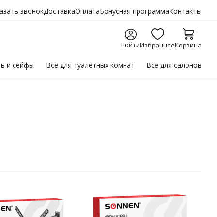
азать звонок
Доставка
Оплата
Бонусная программа
Контакты
Войти
Избранное
Корзина
ль
и сейфы
Все для
туалетных комнат
Все для
салонов