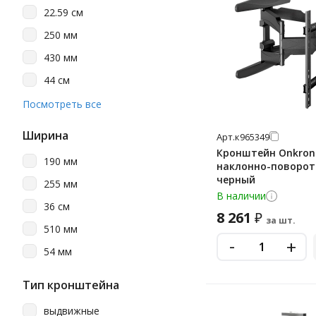
75 кг
22.59 см
8 кг
250 мм
430 мм
44 см
86 см
Посмотреть все
Ширина
Арт.
к965349
Кронштейн Onkron
190 мм
наклонно-поворо
черный
255 мм
В наличии
36 см
8 261
₽
за шт.
510 мм
-
+
54 мм
Тип кронштейна
выдвижные