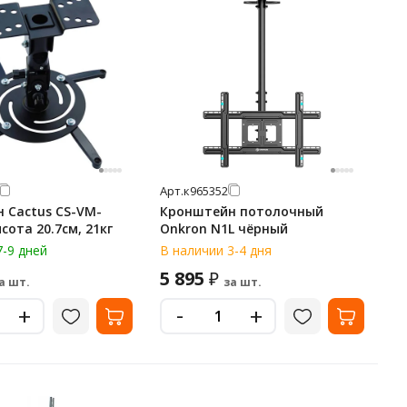
Арт.
к965352
 Cactus CS-VM-
Кронштейн потолочный
сота 20.7см, 21кг
Onkron N1L чёрный
7-9 дней
В наличии 3-4 дня
5 895
₽
а шт.
за шт.
-
+
+