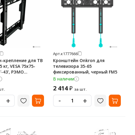
Арт.
к1777666
-крепление для ТВ
Кронштейн Onkron для
5 кг, VESA 75х75-
телевизора 35-65
'-43', РЭМО
фиксированный, черный FM5
826, 960139
В наличии
2 414
₽
шт.
за шт.
-
+
+