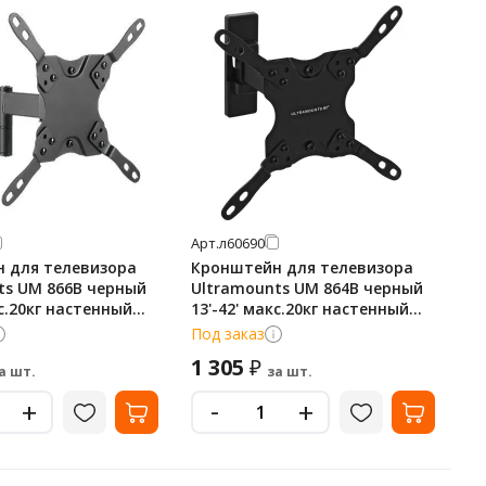
Арт.
л60690
 для телевизора
Кронштейн для телевизора
ts UM 866B черный
Ultramounts UM 864B черный
кс.20кг настенный
13'-42' макс.20кг настенный
 наклон
поворот и наклон
Под заказ
1 305
₽
а шт.
за шт.
-
+
+