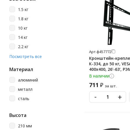
1.5 кг
1.8 кг
10 кг
14 кг
2.2 кг
Арт.
ф457772
20 кг
Посмотреть все
Кронштейн-крепле
К-334, до 50 кг, VE
25 кг
Материал
400х400, 26'-63', Р
30 кг
4603225028840, 960
В наличии
алюминий
35 кг
711
₽
за шт.
металл
40 кг
-
+
сталь
45 кг
50 кг
Высота
7 кг
210 мм