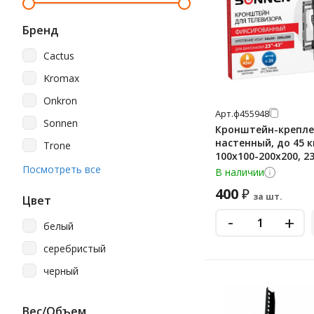
Бренд
Cactus
Kromax
Onkron
Арт.
ф455948
Sonnen
Кронштейн-крепле
настенный, до 45 к
Trone
100х100-200х200, 23'
Рэмо
Посмотреть все
черный, SONNEN, 4
В наличии
400
₽
за шт.
Цвет
-
+
белый
серебристый
черный
Вес/Объем