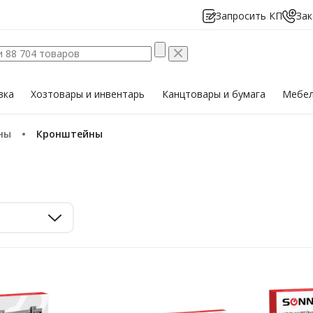
Запросить КП
Зак
вка
Хозтовары
и инвентарь
Канцтовары
и бумага
Мебе
ны
Кронштейны