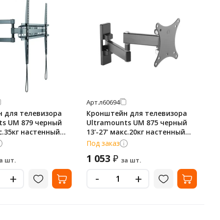
Арт.
л60694
 для телевизора
Кронштейн для телевизора
ts UM 879 черный
Ultramounts UM 875 черный
кс.35кг настенный
13'-27' макс.20кг настенный
о-выдвижной и
поворот и наклон
Под заказ
1 053
₽
а шт.
за шт.
-
+
+