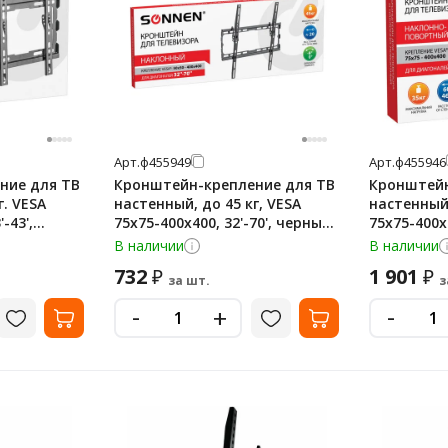
Арт.
ф455949
Арт.
ф455946
ние для ТВ
Кронштейн-крепление для ТВ
Кронштейн
г. VESA
настенный, до 45 кг, VESA
настенный,
-43',
75х75-400х400, 32'-70', черный,
75х75-400х4
5594
SONNEN, 455949
SONNEN, 4
В наличии
В наличии
732
1 901
₽
₽
за шт.
з
-
-
+