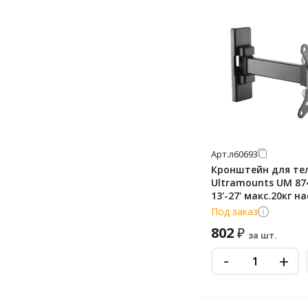
Арт.
л60693
Кронштейн для те
Ultramounts UM 87
13'-27' макс.20кг 
поворот и наклон
Под заказ
802
₽
за шт.
-
+