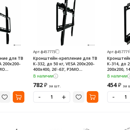
Арт.
ф457773
Арт.
ф457771
ние для ТВ
Кронштейн-крепление для ТВ
Кронштейн
SA 200х200-
К-332, до 50 кг, VESA 200х200-
К-314, до 2
ЭМО
400х400, 26'-63', РЭМО
200х200, 14
141
4603225028857, 960142
4603225028
В наличии
В наличии
782
454
₽
₽
за шт.
за 
-
-
+