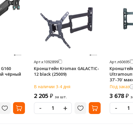
Арт.
к1092899
Арт.
л60695
 G160
Кронштейн Kromax GALACTIC-
Кронштейн
ый чёрный
12 black (25009)
Ultramoun
37'-70' ма
поворотн
В наличии 3-4 дня
Под заказ
2 205
3 678
₽
₽
за шт.
з
-
-
+