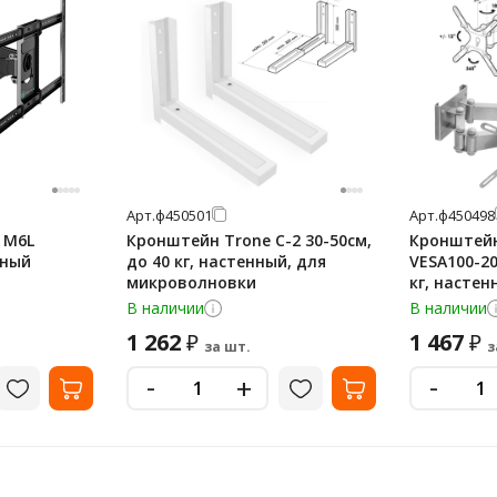
Арт.
ф450501
Арт.
ф450498
 M6L
Кронштейн Trone С-2 30-50см,
Кронштейн
тный
до 40 кг, настенный, для
VESA100-200
микроволновки
кг, настен
телевизор
В наличии
В наличии
1 262
1 467
₽
₽
за шт.
з
-
-
+