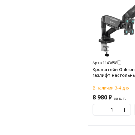
Арт.
к1143658
Кронштейн Onkron
газлифт настольн
В наличии 3-4 дня
8 980
₽
за шт.
-
+