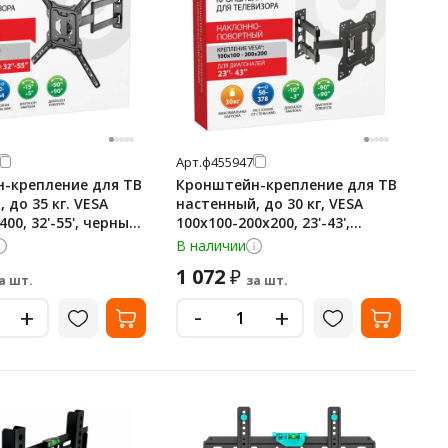
Арт.
ф455947
-крепление для ТВ
Кронштейн-крепление для ТВ
 до 35 кг. VESA
настенный, до 30 кг, VESA
00, 32'-55', черный,
100х100-200х200, 23'-43',
55946
черный, SONNEN, 455947
В наличии
1 072
₽
а шт.
за шт.
-
+
+