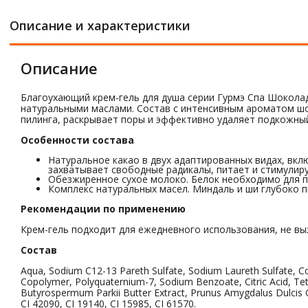
Описание и характеристики
Описание
Благоухающий крем-гель для душа серии Гурмэ Спа Шокола
натуральными маслами. Состав с интенсивным ароматом шок
пилинга, раскрывает поры и эффективно удаляет подкожный
Особенности состава
Натуральное какао в двух адаптированных видах, вк
захватывает свободные радикалы, питает и стимулиру
Обезжиренное сухое молоко. Белок необходимо для п
Комплекс натуральных масел. Миндаль и ши глубоко 
Рекомендации по применению
Крем-гель подходит для ежедневного использования, не вы
Состав
Aqua, Sodium C12-13 Pareth Sulfate, Sodium Laureth Sulfate, C
Copolymer, Polyquaternium-7, Sodium Benzoate, Citric Acid, Te
Butyrospermum Parkii Butter Extract, Prunus Amygdalus Dulcis 
CI 42090, CI 19140, CI 15985, CI 61570.