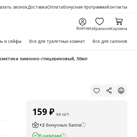
азать звонок
Доставка
Оплата
Бонусная программа
Контакты
Войти
Избранное
Корзина
ль
и сейфы
Все для
туалетных комнат
Все для
салонов
Косметика лимонно-глицериновый, 50мл
159
₽
за шт.
+2
бонусных балла
В наличии