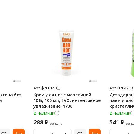
Арт.
ф700140
Арт.
м204988
ксона без
Крем для ног с мочевиной
Дезодорант
л
10%, 100 мл, EVO, интенсивное
чаем и ало
увлажнение, 1708
кристаллич
В наличии
В наличии
288
541
₽
₽
за шт.
за ш
-
-