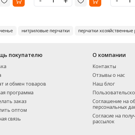
+
ченье
нитриловые перчатки
перчатки хозяйственные
щь покупателю
О компании
вка
Контакты
а
Отзывы о нас
т и обмен товаров
Наш блог
ная программа
Пользовательско
елать заказ
Соглашение на о
персональных да
пить оптом
Согласие на пол
ая связь
рассылок