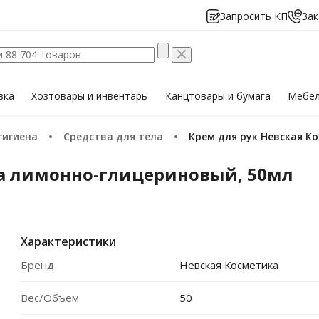
Запросить КП
Зак
вка
Хозтовары
и инвентарь
Канцтовары
и бумага
Мебе
 гигиена
Средства для тела
Крем для рук Невская 
ка лимонно-глицериновый, 50мл
Характеристики
Бренд
Невская Косметика
Вес/Объем
50