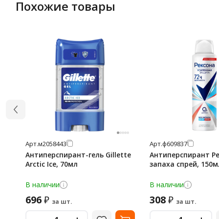
Похожие товары
Арт.
м2058443
Арт.
ф609837
Антиперспирант-гель Gillette
Антиперспирант Ре
Arctic Ice, 70мл
запаха спрей, 150м
В наличии
В наличии
696
308
₽
₽
за шт.
за шт.
-
-