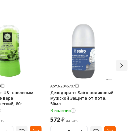
0
Арт.
м2046707
Арт
 U&I с зеленым
Дезодорант Sairo роликовый
Де
э вера
мужской Защита от пота,
En
еский, 80г
50мл
В наличии
В 
572
2
₽
т.
за шт.
-