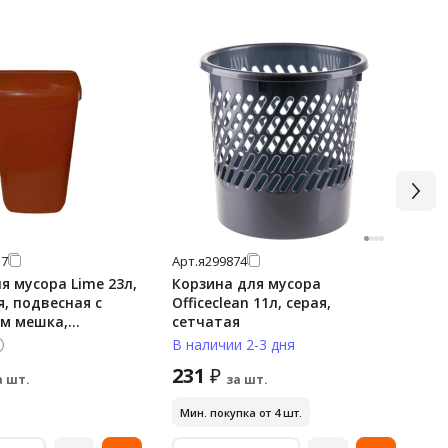
37
Арт.
я299874
Арт
я мусора Lime 23л,
Корзина для мусора
Ко
, подвесная с
Officeclean 11л, серая,
12
м мешка,
сетчатая
се
В наличии 2-3 дня
В н
231
3
₽
а шт.
за шт.
Мин. покупка от 4 шт.
Ми