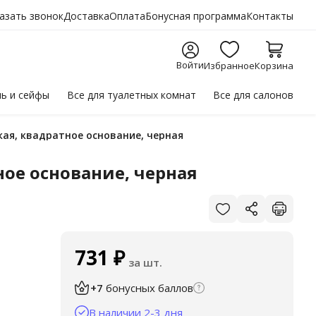
азать звонок
Доставка
Оплата
Бонусная программа
Контакты
Войти
Избранное
Корзина
ль
и сейфы
Все для
туалетных комнат
Все для
салонов
кая, квадратное основание, черная
ное основание, черная
731
₽
за шт.
+7
бонусных баллов
В наличии 2-3 дня