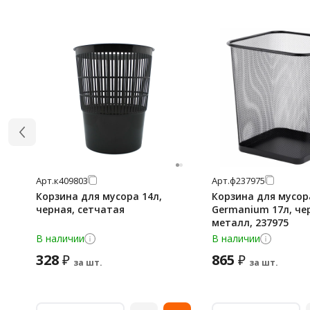
Арт.
к409803
Арт.
ф237975
Корзина для мусора 14л,
Корзина для мусор
черная, сетчатая
Germanium 17л, че
металл, 237975
В наличии
В наличии
328
865
₽
₽
за шт.
за шт.