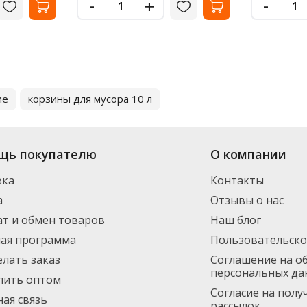
-
-
+
ие
корзины для мусора 10 л
щь покупателю
О компании
вка
Контакты
а
Отзывы о нас
т и обмен товаров
Наш блог
ная программа
Пользовательско
елать заказ
Соглашение на о
персональных да
пить оптом
Согласие на пол
ая связь
рассылок