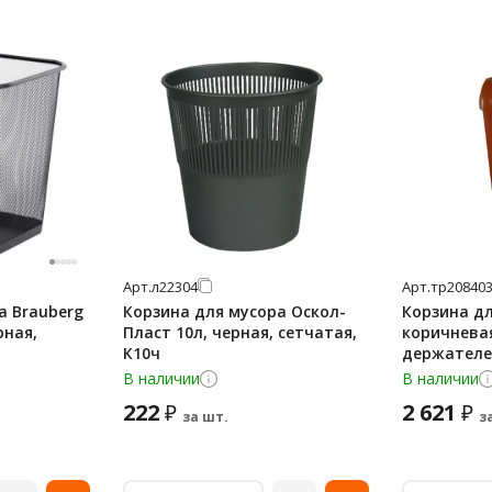
Арт.
л22304
Арт.
тр20840
а Brauberg
Корзина для мусора Оскол-
Корзина дл
рная,
Пласт 10л, черная, сетчатая,
коричневая
К10ч
держателе
974235ИТЛ
В наличии
В наличии
222
2 621
₽
₽
за шт.
з