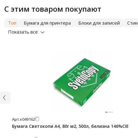
С этим товаром покупают
Топ
Бумага для принтера
Блоки для записей
Сти
Показать все
Арт.
к049162
Бумага Светокопи А4, 80г м2, 500л, белизна 146%CIE