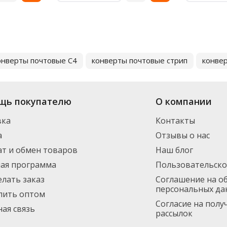
онверты почтовые С4
конверты почтовые стрип
конвер
щь покупателю
О компании
вка
Контакты
а
Отзывы о нас
т и обмен товаров
Наш блог
ная программа
Пользовательско
елать заказ
Соглашение на о
персональных да
пить оптом
Согласие на пол
ая связь
рассылок