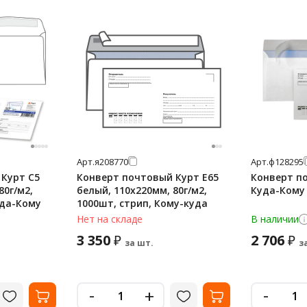
Арт.
я208770
Арт.
ф128295
Курт С5
Конверт почтовый Курт E65
Конверт п
80г/м2,
белый, 110х220мм, 80г/м2,
Куда-Кому 
уда-Кому
1000шт, стрип, Кому-куда
Нет на складе
В наличии
3 350
2 706
₽
₽
за шт.
з
-
-
+