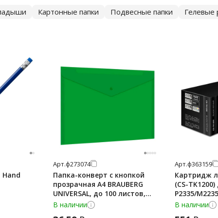
ладыши
Картонные папки
Подвесные папки
Гелевые 
Арт.
ф273074
Арт.
ф363159
 Hand
Папка-конверт с кнопкой
Картридж л
прозрачная А4 BRAUBERG
(CS-TK1200)
UNIVERSAL, до 100 листов,
P2335/M2235
зеленая, 0,15 мм, 273074
ресурс 3000 
В наличии
В наличии