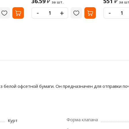
36.59
551
₽
₽
за шт.
за шт
-
-
+
з белой офсетной бумаги. Он предназначен для отправки по
Форма клапана
Курт