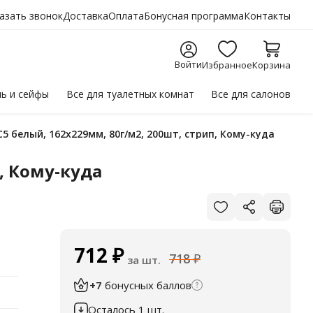
азать звонок
Доставка
Оплата
Бонусная программа
Контакты
Войти
Избранное
Корзина
ль
и сейфы
Все для
туалетных комнат
Все для
салонов
5 белый, 162х229мм, 80г/м2, 200шт, стрип, Кому-куда
, Кому-куда
712
₽
718
₽
за шт.
+7
бонусных баллов
Осталось 1 шт.