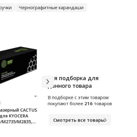
ручки
Чернографитные карандаши
Вся подборка для
данного товара
В подборке c этим товаром
Арт.
ф141235
Арт.
ф
покупают более
216
товаров
азерный CACTUS
Ручка гелевая Erich Krause
Дест
 для KYOCERA
Megapolis синяя, 0.5мм
24/6
Смотреть все товары
/M2735/M2835,
стр.
В наличии
В на