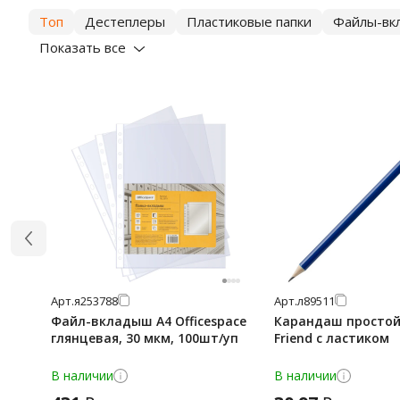
Топ
Дестеплеры
Пластиковые папки
Файлы-вк
Показать все
Арт.
я253788
Арт.
л89511
Файл-вкладыш А4 Officespace
Карандаш простой
глянцевая, 30 мкм, 100шт/уп
Friend с ластиком
В наличии
В наличии