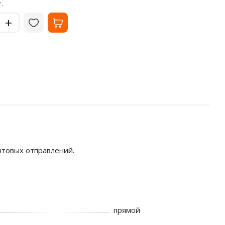
119
13
₽
.
за шт.
-
-
+
+
чтовых отправлений.
прямой