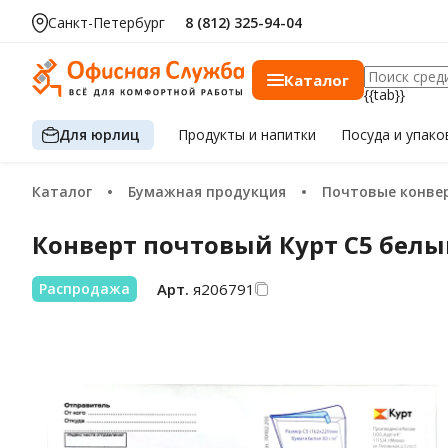
за шт.
Санкт-Петербург
8 (812) 325-94-04
Каталог
{{tab}}
Для юрлиц
Продукты
и напитки
Посуда
и упако
Каталог
Бумажная продукция
Почтовые конверты и п
Конверт почтовый Курт C5 белый
Арт.
я206791
Распродажа