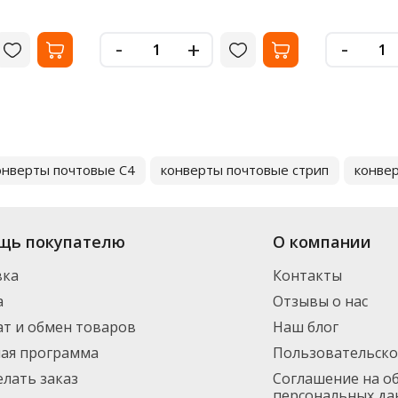
-
-
+
онверты почтовые С4
конверты почтовые стрип
конвер
щь покупателю
О компании
вка
Контакты
а
Отзывы о нас
т и обмен товаров
Наш блог
ная программа
Пользовательско
елать заказ
Соглашение на о
персональных да