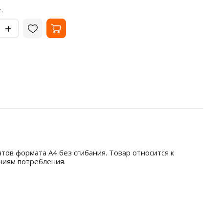
119
63.
₽
.
за шт.
-
-
+
+
ов формата А4 без сгибания. Товар относится к
ниям потребления.