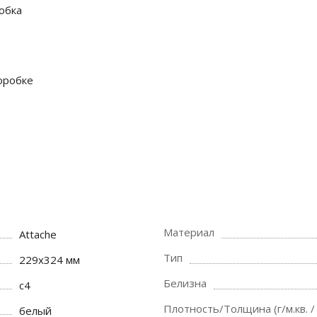
робка
коробке
Материал
Attache
Тип
229х324 мм
Белизна
c4
Плотность/Толщина (г/м.кв. /
белый