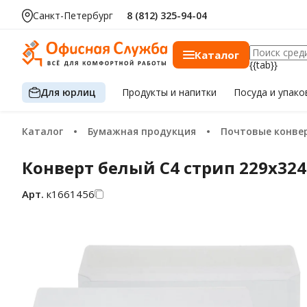
Санкт-Петербург
8 (812) 325-94-04
Каталог
{{tab}}
Для юрлиц
Продукты
и напитки
Посуда
и упако
Каталог
Бумажная продукция
Почтовые конверты и 
Конверт белый C4 стрип 229х324 
Арт.
к1661456