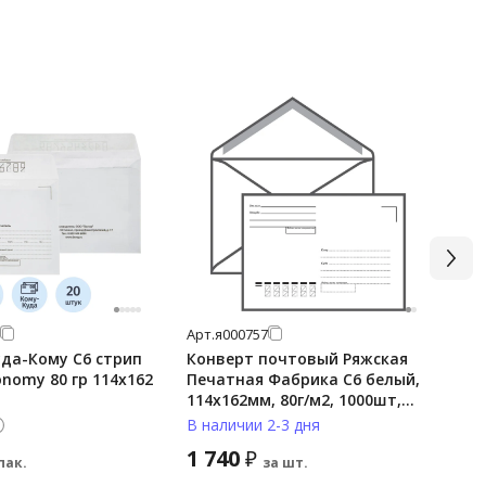
Арт.
я000757
Арт
да-Кому С6 стрип
Конверт почтовый Ряжская
Ко
onomy 80 гр 114х162
Печатная Фабрика C6 белый,
С4,
114х162мм, 80г/м2, 1000шт,
от
декстрин, Кому-куда
В наличии 2-3 дня
В 
1 740
4
₽
пак.
за шт.