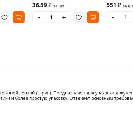
36.59
551
₽
₽
за шт.
за шт
-
-
+
рывной лентой (стрип). Предназначен для упаковки документ
тики и более простую упаковку. Отвечает основным требова