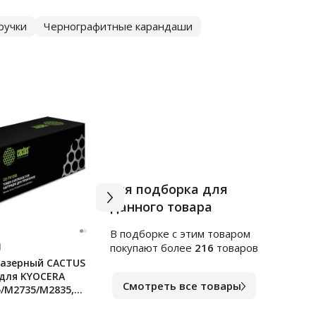
ручки
Чернографитные карандаши
Вся подборка для
данного товара
В подборке c этим товаром
Арт.
ф141235
Арт.
л
покупают более
216
товаров
азерный CACTUS
Ручка гелевая Erich Krause
Анти
 для KYOCERA
Megapolis синяя, 0.5мм
черн
Смотреть все товары
/M2735/M2835,
стр.
В наличии
В на