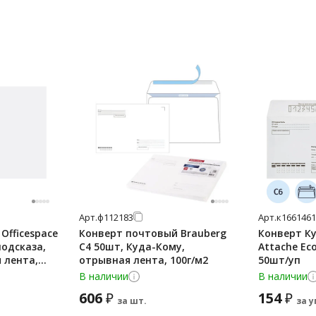
Арт.
ф112183
Арт.
к1661461
Officespace
Конверт почтовый Brauberg
Конверт Ку
подсказа,
С4 50шт, Куда-Кому,
Attache Ec
 лента,
отрывная лента, 100г/м2
50шт/уп
В наличии
В наличии
606
154
₽
₽
за шт.
за у