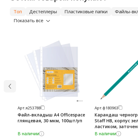
Топ
Дестеплеры
Пластиковые папки
Файлы-вк
Показать все
Арт.
я253788
Арт.
ф180963
Файл-вкладыш А4 Officespace
Карандаш черног
глянцевая, 30 мкм, 100шт/уп
Staff HB, корпус зе
ластиком, заточе
В наличии
В наличии