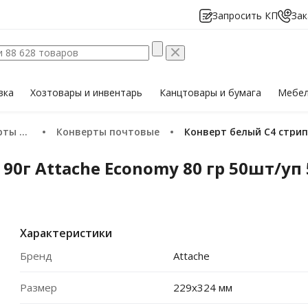
Запросить КП
Зак
вка
Хозтовары
и инвентарь
Канцтовары
и бумага
Мебе
пакеты
Конверты почтовые
Конверт белый C4 стрип
90г Attache Economy 80 гр 50шт/уп
Характеристики
Бренд
Attache
Размер
229х324 мм