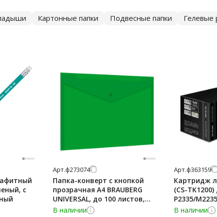
ладыши
Картонные папки
Подвесные папки
Гелевые 
Арт.
ф273074
Арт.
ф363159
рафитный
Папка-конверт с кнопкой
Картридж л
леный, с
прозрачная А4 BRAUBERG
(CS-TK1200)
нный
UNIVERSAL, до 100 листов,
P2335/M2235
зеленая, 0,15 мм, 273074
ресурс 3000 
В наличии
В наличии