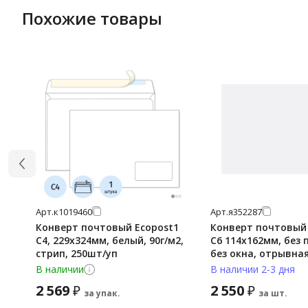
Похожие товары
Арт.
к1019460
Арт.
я352287
Конверт почтовый Ecopost1
Конверт почтовый 
С4, 229х324мм, белый, 90г/м2,
C6 114х162мм, без 
стрип, 250шт/уп
без окна, отрывная
1000шт
В наличии
В наличии 2-3 дня
2 569
2 550
₽
₽
за упак.
за шт.