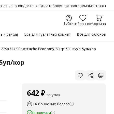
азать звонок
Доставка
Оплата
Бонусная программа
Контакты
Войти
Избранное
Корзина
ль
и сейфы
Все для
туалетных комнат
Все для
салонов
 229х324 90г Attache Economy 80 гр 50шт/уп 5уп/кор
 5уп/кор
642
₽
за упак.
+6
бонусных баллов
В наличии