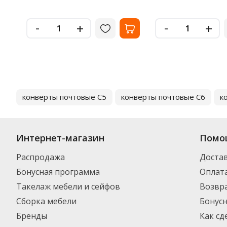
-
-
+
+
конверты почтовые С5
конверты почтовые С6
к
Интернет-магазин
Помо
Распродажа
Доста
Бонусная программа
Оплат
Такелаж мебели и сейфов
Возвра
Сборка мебели
Бонус
Бренды
Как сд