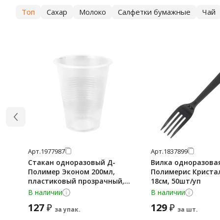
Топ
Сахар
Молоко
Салфетки бумажные
Чай
Арт.
1977987
Арт.
1837899
Стакан одноразовый Д-
Вилка одноразова
Полимер Эконом 200мл,
Полимерис Кристал
пластиковый прозрачный,
18см, 50шт/уп
100шт/уп
В наличии
В наличии
127
129
₽
₽
за упак.
за шт.