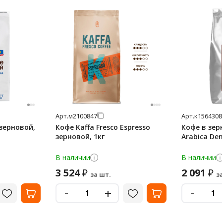
Арт.
м2100847
Арт.
к1564308
зерновой,
Кофе Kaffa Fresco Espresso
Кофе в зерн
зерновой, 1кг
Arabica Den
В наличии
В наличии
3 524
2 091
₽
₽
за шт.
з
-
-
+