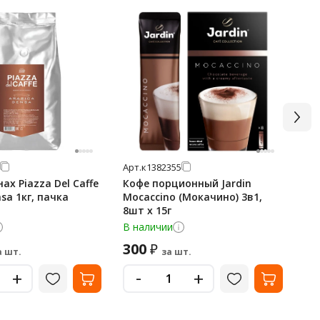
Арт.
к1382355
Арт
ах Piazza Del Caffe
Кофе порционный Jardin
Ко
sa 1кг, пачка
Mocaccino (Мокачино) 3в1,
ра
8шт х 15г
В наличии
В 
300
1 
₽
а шт.
за шт.
-
+
+