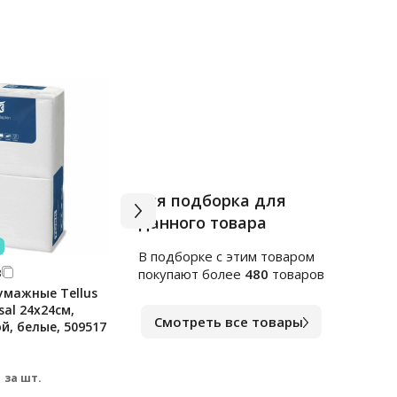
Вся подборка для
данного товара
В подборке c этим товаром
3
Арт.
1559343
Арт.
к
покупают более
480
товаров
умажные Tellus
Сахар кусковой, Домашний,
Слив
rsal 24х24см,
1кг
10%, 
Смотреть все товары
ой, белые, 509517
стер
В наличии
В на
119
69.
₽
за шт.
за шт.