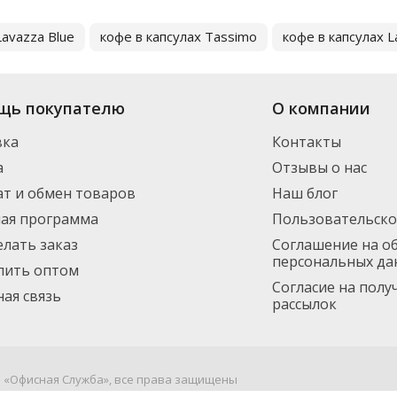
Lavazza Blue
кофе в капсулах Tassimo
кофе в капсулах L
щь покупателю
О компании
вка
Контакты
а
Отзывы о нас
т и обмен товаров
Наш блог
ная программа
Пользовательско
елать заказ
Соглашение на о
персональных да
пить оптом
Согласие на пол
ая связь
рассылок
я «Офисная Служба», все права защищены