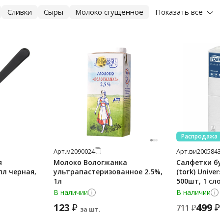
Сливки
Сыры
Молоко сгущенное
Показать все
Распродажа
Арт.
м2090024
Арт.
ви200584
я
Молоко Вологжанка
Салфетки б
л черная,
ультрапастеризованное 2.5%,
(tork) Unive
1л
500шт, 1 сл
В наличии
В наличии
123
499
₽
₽
711
₽
за шт.