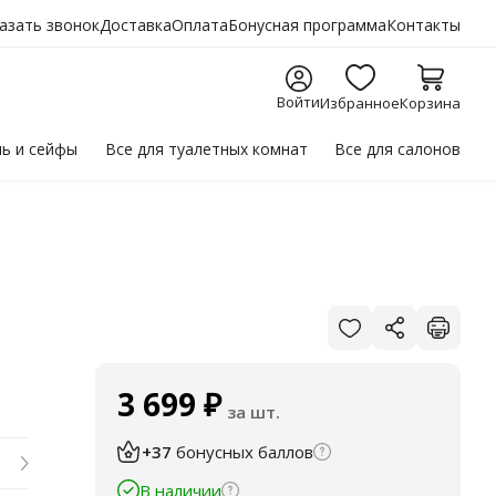
азать звонок
Доставка
Оплата
Бонусная программа
Контакты
Войти
Избранное
Корзина
ль
и сейфы
Все для
туалетных комнат
Все для
салонов
3 699
₽
за шт.
+37
бонусных баллов
В наличии