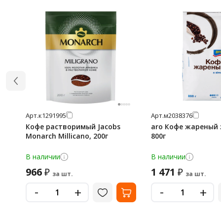
Арт.
к1291995
Арт.
м2038376
Кофе растворимый Jacobs
aro Кофе жареный 
Monarch Millicano, 200г
800г
В наличии
В наличии
966
1 471
₽
₽
за шт.
за шт.
-
-
+
+