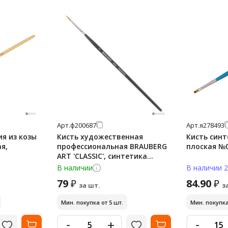
Арт.
ф200687
Арт.
я278493
ия из козы
Кисть художественная
Кисть синт
ая,
профессиональная BRAUBERG
плоская №
ART 'CLASSIC', синтетика
мягкая, под колонок, круглая
В наличии
В наличии 2
79
84.90
₽
₽
за шт.
з
Мин. покупка от 5 шт.
Мин. покупка
-
-
+