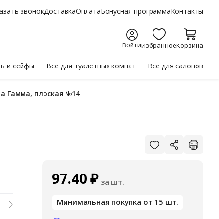
азать звонок
Доставка
Оплата
Бонусная программа
Контакты
Войти
Избранное
Корзина
ль
и сейфы
Все для
туалетных комнат
Все для
салонов
на Гамма, плоская №14
97.40
₽
за шт.
Минимальная покупка от 15 шт.