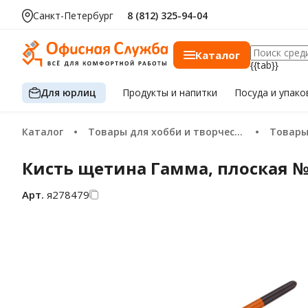
Санкт-Петербург
8 (812) 325-94-04
Каталог
{{tab}}
Для юрлиц
Продукты
и напитки
Посуда
и упако
Каталог
Товары для хобби и творчества
Товар
Кисть щетина Гамма, плоская 
Арт.
я278479