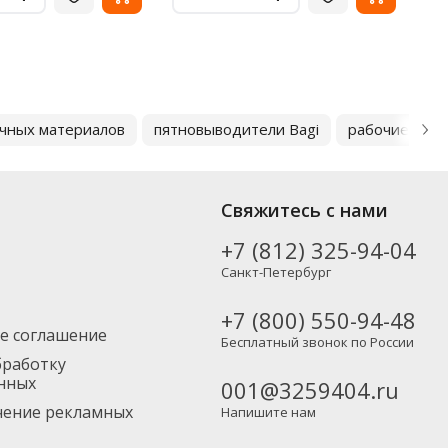
чных материалов
пятновыводители Bagi
рабочие кос
Свяжитесь с нами
+7 (812) 325-94-04
Санкт-Петербург
+7 (800) 550-94-48
е соглашение
Бесплатный звонок по России
бработку
нных
001@3259404.ru
учение рекламных
Напишите нам