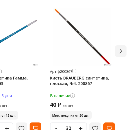
Арт.
ф200867
Арт
етика Гамма,
Кисть BRAUBERG синтетика,
Ки
03
плоская, №4, 200867
не
пл
-3 дня
В наличии
В н
40
39
₽
а шт.
за шт.
 от 15 шт.
Мин. покупка от 30 шт.
Ми
-
+
+