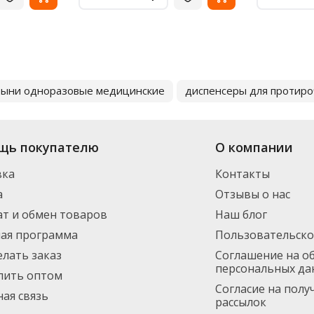
тыни одноразовые медицинские
диспенсеры для протиро
щь покупателю
О компании
вка
Контакты
а
Отзывы о нас
т и обмен товаров
Наш блог
ная программа
Пользовательско
елать заказ
Соглашение на о
персональных да
пить оптом
Согласие на пол
ая связь
рассылок