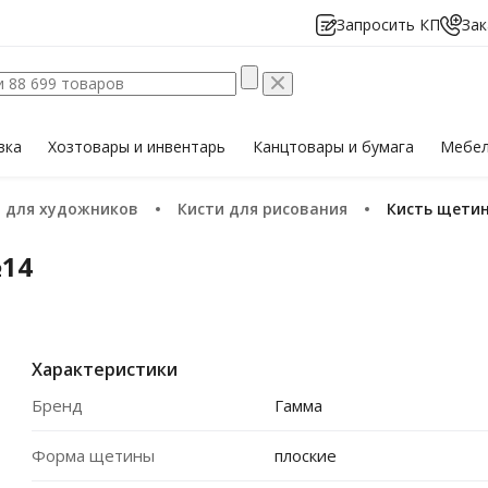
Запросить КП
Зак
вка
Хозтовары
и инвентарь
Канцтовары
и бумага
Мебе
ы для художников
Кисти для рисования
Кисть щети
№14
Характеристики
Бренд
Гамма
Форма щетины
плоские