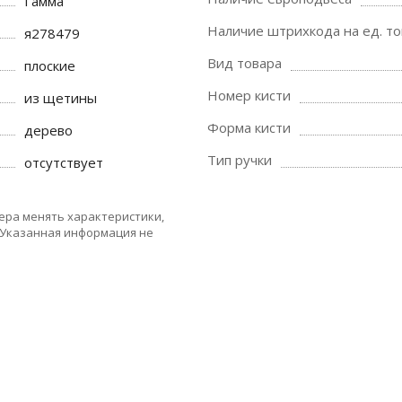
Гамма
Наличие штрихкода на ед. то
я278479
Вид товара
плоские
Номер кисти
из щетины
Форма кисти
дерево
Тип ручки
отсутствует
ера менять характеристики,
 Указанная информация не