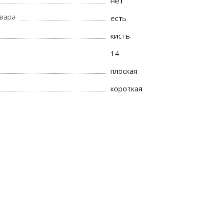
нет
вара
есть
кисть
14
плоская
короткая