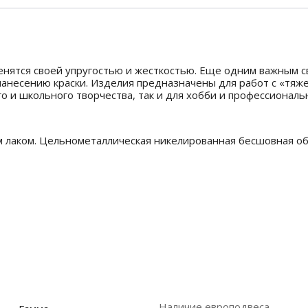
енятся своей упругостью и жесткостью. Еще одним важным с
анесению краски. Изделия предназначены для работ с «тяже
о и школьного творчества, так и для хобби и профессиональ
ым лаком. Цельнометаллическая никелированная бесшовная о
Наличие европодвеса