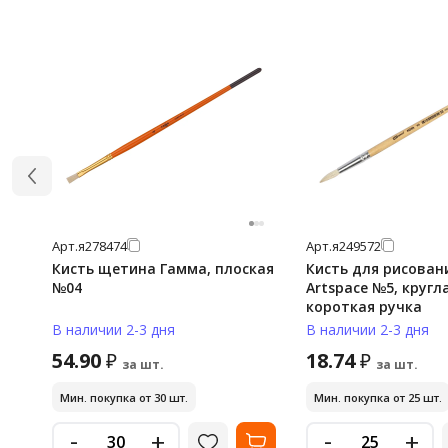
Арт.
я278474
Арт.
я249572
Кисть щетина Гамма, плоская
Кисть для рисован
№04
Artspace №5, кругл
короткая ручка
В наличии 2-3 дня
В наличии 2-3 дня
54.90
18.74
₽
₽
за шт.
за шт.
Мин. покупка от 30 шт.
Мин. покупка от 25 шт.
-
-
+
+